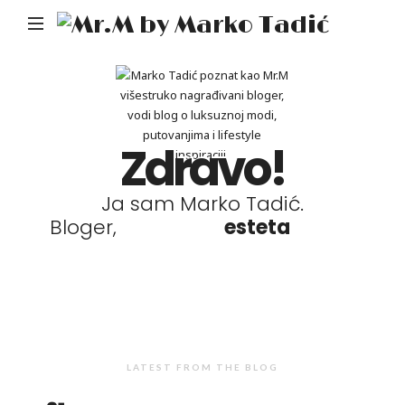
Mr.M
by
Mark
Tadić
Zdravo!
Ja sam Marko Tadić.
Bloger,
esteta
LATEST FROM THE BLOG