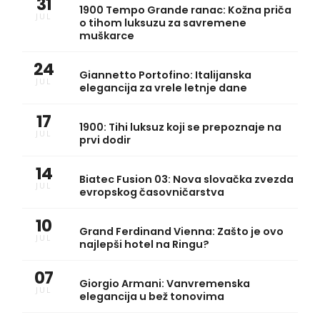
31
1900 Tempo Grande ranac: Kožna priča
JUL
o tihom luksuzu za savremene
muškarce
24
Giannetto Portofino: Italijanska
JUL
elegancija za vrele letnje dane
17
1900: Tihi luksuz koji se prepoznaje na
JUL
prvi dodir
14
Biatec Fusion 03: Nova slovačka zvezda
JUL
evropskog časovničarstva
10
Grand Ferdinand Vienna: Zašto je ovo
JUL
najlepši hotel na Ringu?
07
Giorgio Armani: Vanvremenska
JUL
elegancija u bež tonovima