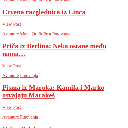
Crvena razglednica iz Linca
View Post
Avanture
Moda
Outfit Post
Putovanja
Priča iz Berlina: Neka ostane među
nama…
View Post
Avanture
Putovanja
Pisma iz Maroka: Kamila i Marko
osvajaju Marakeš
View Post
Avanture
Putovanja