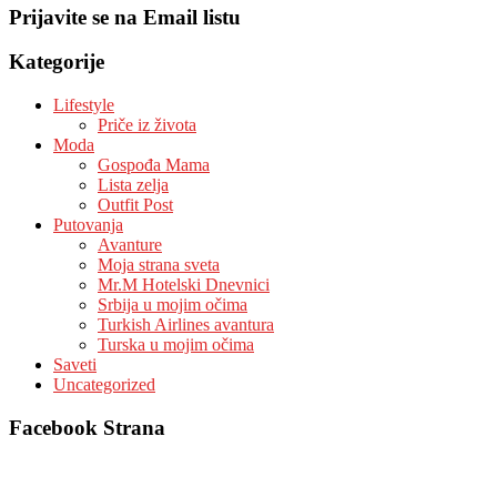
Prijavite se na Email listu
Kategorije
Lifestyle
Priče iz života
Moda
Gospođa Mama
Lista zelja
Outfit Post
Putovanja
Avanture
Moja strana sveta
Mr.M Hotelski Dnevnici
Srbija u mojim očima
Turkish Airlines avantura
Turska u mojim očima
Saveti
Uncategorized
Facebook Strana