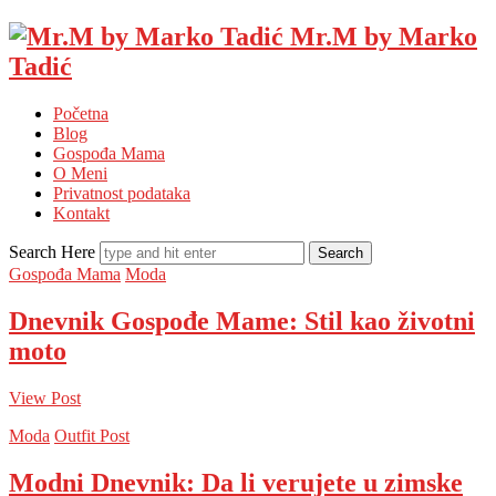
Mr.M by Marko
Tadić
Početna
Blog
Gospođa Mama
O Meni
Privatnost podataka
Kontakt
Search Here
Gospođa Mama
Moda
Dnevnik Gospođe Mame: Stil kao životni
moto
View Post
Moda
Outfit Post
Modni Dnevnik: Da li verujete u zimske