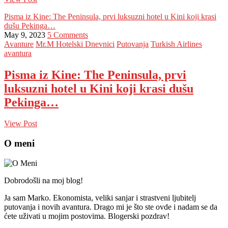
Pisma iz Kine: The Peninsula, prvi luksuzni hotel u Kini koji krasi
dušu Pekinga…
May 9, 2023
5 Comments
Avanture
Mr.M Hotelski Dnevnici
Putovanja
Turkish Airlines
avantura
Pisma iz Kine: The Peninsula, prvi
luksuzni hotel u Kini koji krasi dušu
Pekinga…
View Post
O meni
Dobrodošli na moj blog!
Ja sam Marko. Ekonomista, veliki sanjar i strastveni ljubitelj
putovanja i novih avantura. Drago mi je što ste ovde i nadam se da
ćete uživati u mojim postovima. Blogerski pozdrav!