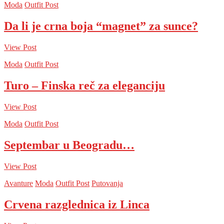
Moda
Outfit Post
Da li je crna boja “magnet” za sunce?
View Post
Moda
Outfit Post
Turo – Finska reč za eleganciju
View Post
Moda
Outfit Post
Septembar u Beogradu…
View Post
Avanture
Moda
Outfit Post
Putovanja
Crvena razglednica iz Linca