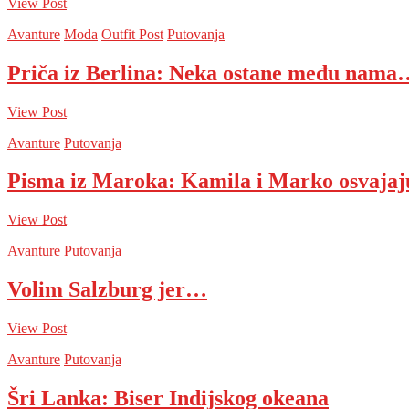
View Post
Avanture
Moda
Outfit Post
Putovanja
Priča iz Berlina: Neka ostane među nama
View Post
Avanture
Putovanja
Pisma iz Maroka: Kamila i Marko osvaja
View Post
Avanture
Putovanja
Volim Salzburg jer…
View Post
Avanture
Putovanja
Šri Lanka: Biser Indijskog okeana