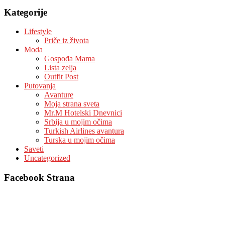
Kategorije
Lifestyle
Priče iz života
Moda
Gospođa Mama
Lista zelja
Outfit Post
Putovanja
Avanture
Moja strana sveta
Mr.M Hotelski Dnevnici
Srbija u mojim očima
Turkish Airlines avantura
Turska u mojim očima
Saveti
Uncategorized
Facebook Strana