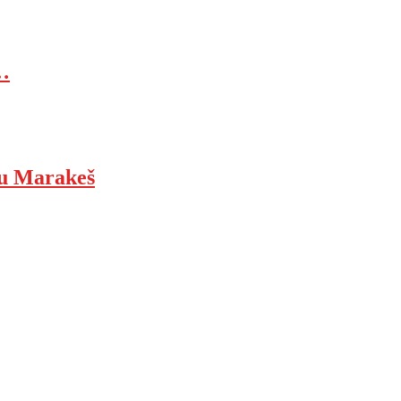
…
ju Marakeš