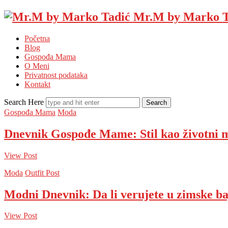
Mr.M by Marko T
Početna
Blog
Gospođa Mama
O Meni
Privatnost podataka
Kontakt
Search Here
Gospođa Mama
Moda
Dnevnik Gospođe Mame: Stil kao životni 
View Post
Moda
Outfit Post
Modni Dnevnik: Da li verujete u zimske b
View Post