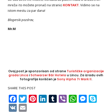
mreža i to možete pronaći na stranici
KONTAKT
. Vidimo se na
istom mestu za par dana!
Blogerski pozdrav,
Mr.M
Ovaj post je sponzorisan od strane
Turističke organizacije
grada Linca
i
Schwarzer Bär Hotela
u Lincu. Za izradu ovih
fotografija korišćen je
Sony Alpha 7r Mark II
.
SHARE THIS POST
Facebook
Twitter
Pinterest
LinkedIn
Tumblr
Viber
WhatsAp
Messe
Sky
VK
Email