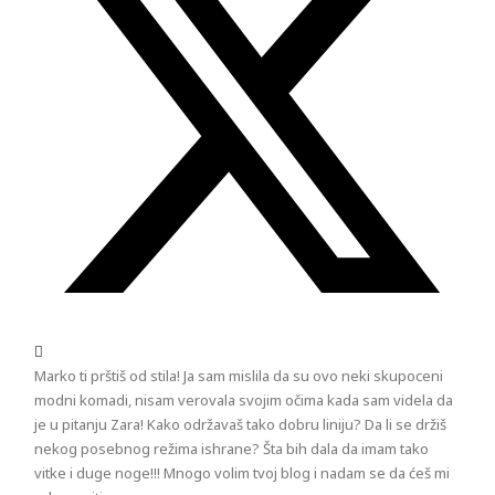
Marko ti prštiš od stila! Ja sam mislila da su ovo neki skupoceni
modni komadi, nisam verovala svojim očima kada sam videla da
je u pitanju Zara! Kako održavaš tako dobru liniju? Da li se držiš
nekog posebnog režima ishrane? Šta bih dala da imam tako
vitke i duge noge!!! Mnogo volim tvoj blog i nadam se da ćeš mi