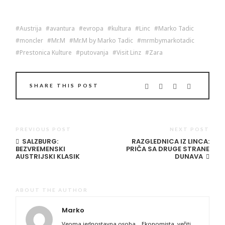
Austrija
avantura
evropa
kultura
Linc
Marko Tadic
moncler
Mr.M
Mr.M by Marko Tadic
mrmbymarkotadic
Prestonica Kulture
putovanja
Visit Linz
Zara
SHARE THIS POST
PREVIOUS POST
NEXT POST
SALZBURG:
RAZGLEDNICA IZ LINCA:
BEZVREMENSKI
PRIČA SA DRUGE STRANE
AUSTRIJSKI KLASIK
DUNAVA
ABOUT THE AUTHOR
Marko
Veoma jednostavna osoba... Ekonomista, večiti