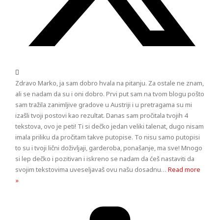
Zdravo Marko, ja sam dobro hvala na pitanju. Za ostale ne znam,
ali se nadam da su i oni dobro. Prvi put sam na tvom blogu pošto
sam tražila zanimljive gradove u Austriji i u pretragama su mi
izašli tvoji postovi kao rezultat. Danas sam pročitala tvojih 4
tekstova, ovo je peti! Ti si dečko jedan veliki talenat, dugo nisam
imala priliku da pročitam takve putopise. To nisu samo putopisi
to su i tvoji lični doživljaji, garderoba, ponašanje, ma sve! Mnogo
si lep dečko i pozitivan i iskreno se nadam da ćeš nastaviti da
svojim tekstovima uveseljavaš ovu našu dosadnu
…
Read more
»