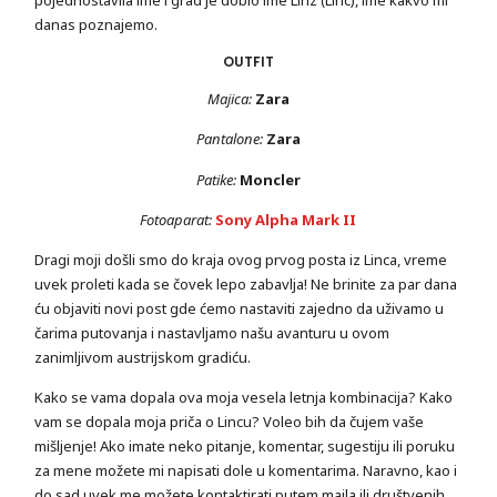
pojednostavila ime i grad je dobio ime Linz (Linc), ime kakvo mi
danas poznajemo.
OUTFIT
Majica:
Zara
Pantalone:
Zara
Patike:
Moncler
Fotoaparat:
Sony Alpha Mark II
Dragi moji došli smo do kraja ovog prvog posta iz Linca, vreme
uvek proleti kada se čovek lepo zabavlja! Ne brinite za par dana
ću objaviti novi post gde ćemo nastaviti zajedno da uživamo u
čarima putovanja i nastavljamo našu avanturu u ovom
zanimljivom austrijskom gradiću.
Kako se vama dopala ova moja vesela letnja kombinacija? Kako
vam se dopala moja priča o Lincu? Voleo bih da čujem vaše
mišljenje! Ako imate neko pitanje, komentar, sugestiju ili poruku
za mene možete mi napisati dole u komentarima. Naravno, kao i
do sad uvek me možete kontaktirati putem maila ili društvenih