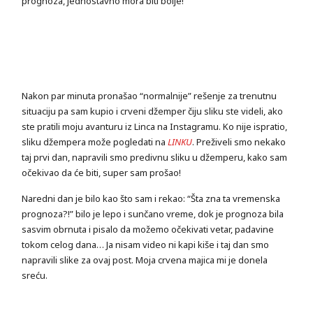
prognoza, jednostavno mora biti bolje!
Nakon par minuta pronašao “normalnije” rešenje za trenutnu
situaciju pa sam kupio i crveni džemper čiju sliku ste videli, ako
ste pratili moju avanturu iz Linca na Instagramu. Ko nije ispratio,
sliku džempera može pogledati na
LINKU
. Preživeli smo nekako
taj prvi dan, napravili smo predivnu sliku u džemperu, kako sam
očekivao da će biti, super sam prošao!
Naredni dan je bilo kao što sam i rekao: “Šta zna ta vremenska
prognoza?!” bilo je lepo i sunčano vreme, dok je prognoza bila
sasvim obrnuta i pisalo da možemo očekivati vetar, padavine
tokom celog dana… Ja nisam video ni kapi kiše i taj dan smo
napravili slike za ovaj post. Moja crvena majica mi je donela
sreću.