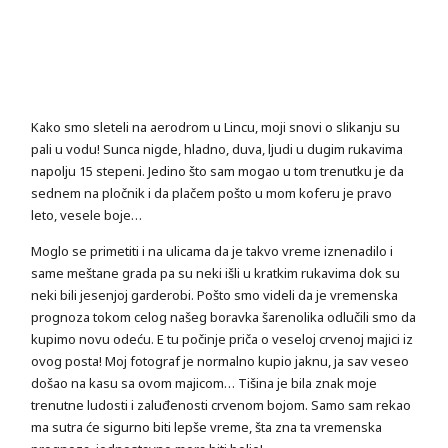
Kako smo sleteli na aerodrom u Lincu, moji snovi o slikanju su
pali u vodu! Sunca nigde, hladno, duva, ljudi u dugim rukavima
napolju 15 stepeni. Jedino što sam mogao u tom trenutku je da
sednem na pločnik i da plačem pošto u mom koferu je pravo
leto, vesele boje…
Moglo se primetiti i na ulicama da je takvo vreme iznenadilo i
same meštane grada pa su neki išli u kratkim rukavima dok su
neki bili jesenjoj garderobi. Pošto smo videli da je vremenska
prognoza tokom celog našeg boravka šarenolika odlučili smo da
kupimo novu odeću. E tu počinje priča o veseloj crvenoj majici iz
ovog posta! Moj fotograf je normalno kupio jaknu, ja sav veseo
došao na kasu sa ovom majicom… Tišina je bila znak moje
trenutne ludosti i zaluđenosti crvenom bojom. Samo sam rekao
ma sutra će sigurno biti lepše vreme, šta zna ta vremenska