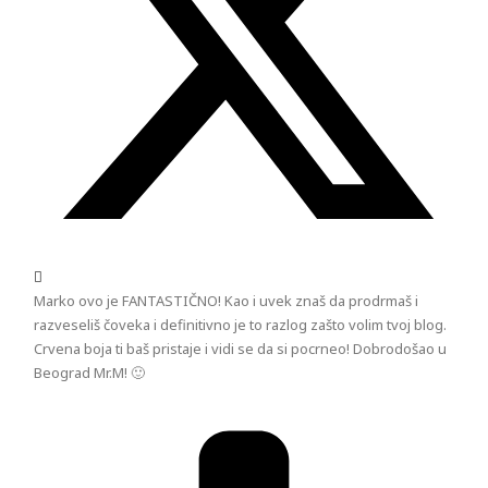
Marko ovo je FANTASTIČNO! Kao i uvek znaš da prodrmaš i
razveseliš čoveka i definitivno je to razlog zašto volim tvoj blog.
Crvena boja ti baš pristaje i vidi se da si pocrneo! Dobrodošao u
Beograd Mr.M! 🙂