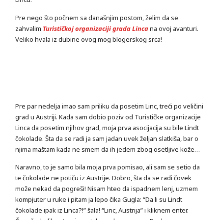
Pre nego što počnem sa današnjim postom, želim da se
zahvalim
Turističkoj organizaciji grada Linca
na ovoj avanturi.
Veliko hvala iz dubine ovog mog blogerskog srca!
Pre par nedelja imao sam priliku da posetim Linc, treći po veličini
grad u Austriji. Kada sam dobio poziv od Turističke organizacije
Linca da posetim njihov grad, moja prva asocijacija su bile Lindt
čokolade. Šta da se radi ja sam jadan uvek željan slatkiša, bar o
njima maštam kada ne smem da ih jedem zbog osetljive kože…
Naravno, to je samo bila moja prva pomisao, ali sam se setio da
te čokolade ne potiču iz Austrije. Dobro, šta da se radi čovek
može nekad da pogreši! Nisam hteo da ispadnem lenj, uzmem
kompjuter u ruke i pitam ja lepo čika Gugla: “Da li su Lindt
čokolade ipak iz Linca?!” šala! “Linc, Austrija” i kliknem enter.