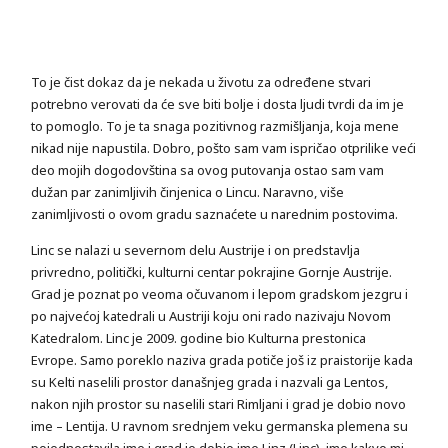
To je čist dokaz da je nekada u životu za određene stvari
potrebno verovati da će sve biti bolje i dosta ljudi tvrdi da im je
to pomoglo. To je ta snaga pozitivnog razmišljanja, koja mene
nikad nije napustila. Dobro, pošto sam vam ispričao otprilike veći
deo mojih dogodovština sa ovog putovanja ostao sam vam
dužan par zanimljivih činjenica o Lincu. Naravno, više
zanimljivosti o ovom gradu saznaćete u narednim postovima.
Linc se nalazi u severnom delu Austrije i on predstavlja
privredno, politički, kulturni centar pokrajine Gornje Austrije.
Grad je poznat po veoma očuvanom i lepom gradskom jezgru i
po najvećoj katedrali u Austriji koju oni rado nazivaju Novom
Katedralom. Linc je 2009. godine bio Kulturna prestonica
Evrope. Samo poreklo naziva grada potiče još iz praistorije kada
su Kelti naselili prostor današnjeg grada i nazvali ga Lentos,
nakon njih prostor su naselili stari Rimljani i grad je dobio novo
ime – Lentija. U ravnom srednjem veku germanska plemena su