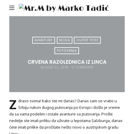
Mr.M
by
Mark
Tadić
AVANTURE
MODA
OUTFIT POST
PUTOVANJA
CRVENA RAZGLEDNICA IZ LINCA
AUGUST 22, 2018
9 COMMENTS
Z
dravo svima! Kako ste mi danas? Danas sam se vratio u
Srbiju nakon dugog putovanja po Evropi i došlo je vreme
da sa vama podelim i ostale avanture sa putovanja. Prošle
nedelje ste imali priliku da uživate u lepotama Salzburga, danas
ćete imati prilike da pročitate nešto novo o austrijskom gradu
Lincu.