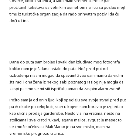
Čoveče, koliko stranica, a tako malo vremena. Posle par
pročitanih tekstova sa veliiiikim osmehom na licu sa poslao mejl
timu iz turističke organizacije da rado prihvatam poziv i da ću
doći u Linc.
Dane do puta sam brojao i svaki dan izluđivao mog fotografa
koliko nam je još dana ostalo do puta. Noć pred put od
uzbuđenja nisam mogao da spavam! Zvao sam mamu da vidim
šta radi i ona žena iz nekog sebi poznatog razlog nije mogla da
zaspi pa smo se mi siti ispričali, taman da zaspim alarm zvoni!
Pošto sam ja od onih ljudi koji opeglaju sve svoje stvari pred put
pa ih okače po celoj kući, stan u kojem sam boravio je izgledao
kao ulična prodaja garderobe. Nešto visi na vratima, nešto na
stolicama i sve kratki rukavi, lagane majice, avgust je mesec to
se i može očekivati. Mali Marko je na sve mislio, osim na
vremensku prognozu u Lincu.