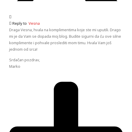
Reply to
Vesna
Draga Vesna, hvala na komplimentima koje ste mi uputili. Drago
mi je da Vam se dopada moj blog. Budite sigurni da ću ove silne
komplimente i pohvale proslediti mom timu. Hvala Vam još
jednom od srca!
Srdačan pozdrav,
Marko