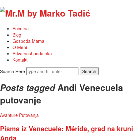
Mr.M
by
Početna
Marko
Blog
Gospođa Mama
Tadić
O Meni
Privatnost podataka
Kontakt
Search Here
Andi Venecuela
Posts tagged
putovanje
Avanture
Putovanja
Pisma iz Venecuele: Mérida, grad na kruni
Anda…