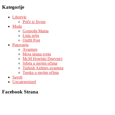
Kategorije
Lifestyle
Priče iz života
Moda
Gospođa Mama
Lista zelja
Outfit Post
Putovanja
Avanture
Moja strana sveta
Mr.M Hotelski Dnevnici
Srbija u mojim očima
Turkish Airlines avantura
Turska u mojim očima
Saveti
Uncategorized
Facebook Strana