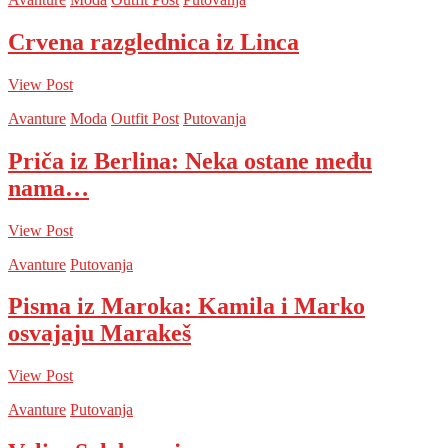
Crvena razglednica iz Linca
View Post
Avanture
Moda
Outfit Post
Putovanja
Priča iz Berlina: Neka ostane među
nama…
View Post
Avanture
Putovanja
Pisma iz Maroka: Kamila i Marko
osvajaju Marakeš
View Post
Avanture
Putovanja