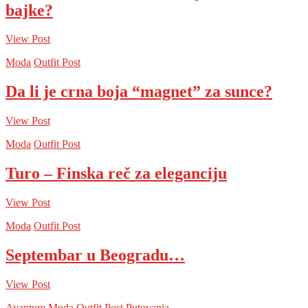
bajke?
View Post
Moda
Outfit Post
Da li je crna boja “magnet” za sunce?
View Post
Moda
Outfit Post
Turo – Finska reč za eleganciju
View Post
Moda
Outfit Post
Septembar u Beogradu…
View Post
Avanture
Moda
Outfit Post
Putovanja