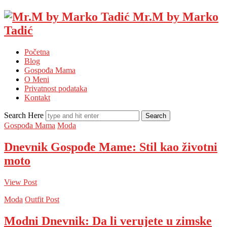
Mr.M by Marko
Tadić
Početna
Blog
Gospođa Mama
O Meni
Privatnost podataka
Kontakt
Search Here
Gospođa Mama
Moda
Dnevnik Gospođe Mame: Stil kao životni
moto
View Post
Moda
Outfit Post
Modni Dnevnik: Da li verujete u zimske