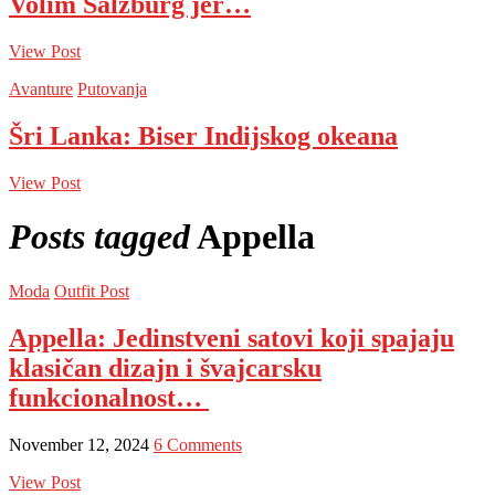
Volim Salzburg jer…
View Post
Avanture
Putovanja
Šri Lanka: Biser Indijskog okeana
View Post
Posts tagged
Appella
Moda
Outfit Post
Appella: Jedinstveni satovi koji spajaju
klasičan dizajn i švajcarsku
funkcionalnost…
November 12, 2024
6 Comments
View Post