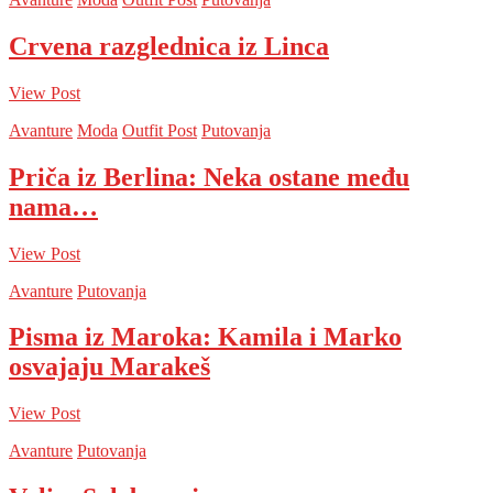
Crvena razglednica iz Linca
View Post
Avanture
Moda
Outfit Post
Putovanja
Priča iz Berlina: Neka ostane među
nama…
View Post
Avanture
Putovanja
Pisma iz Maroka: Kamila i Marko
osvajaju Marakeš
View Post
Avanture
Putovanja