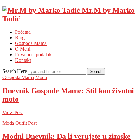
Mr.M by Marko
Tadić
Početna
Blog
Gospođa Mama
O Meni
Privatnost podataka
Kontakt
Search Here
Gospođa Mama
Moda
Dnevnik Gospođe Mame: Stil kao životni
moto
View Post
Moda
Outfit Post
Modni Dnevnik: Da li verujete u zimske