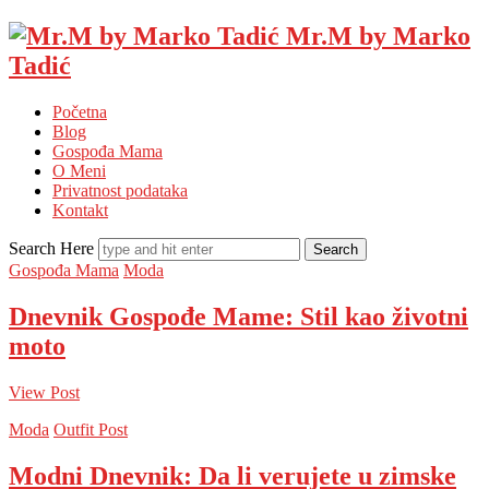
Mr.M by Marko
Tadić
Početna
Blog
Gospođa Mama
O Meni
Privatnost podataka
Kontakt
Search Here
Gospođa Mama
Moda
Dnevnik Gospođe Mame: Stil kao životni
moto
View Post
Moda
Outfit Post
Modni Dnevnik: Da li verujete u zimske