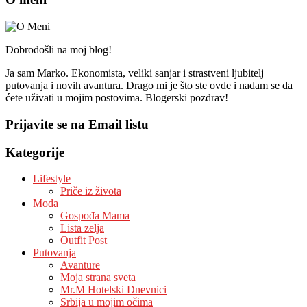
Dobrodošli na moj blog!
Ja sam Marko. Ekonomista, veliki sanjar i strastveni ljubitelj
putovanja i novih avantura. Drago mi je što ste ovde i nadam se da
ćete uživati u mojim postovima. Blogerski pozdrav!
Prijavite se na Email listu
Kategorije
Lifestyle
Priče iz života
Moda
Gospođa Mama
Lista zelja
Outfit Post
Putovanja
Avanture
Moja strana sveta
Mr.M Hotelski Dnevnici
Srbija u mojim očima