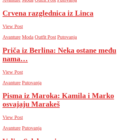
Crvena razglednica iz Linca
View Post
Avanture
Moda
Outfit Post
Putovanja
Priča iz Berlina: Neka ostane među
nama…
View Post
Avanture
Putovanja
Pisma iz Maroka: Kamila i Marko
osvajaju Marakeš
View Post
Avanture
Putovanja