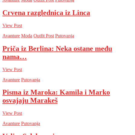
Crvena razglednica iz Linca
View Post
Avanture
Moda
Outfit Post
Putovanja
Priča iz Berlina: Neka ostane među
nama…
View Post
Avanture
Putovanja
Pisma iz Maroka: Kamila i Marko
osvajaju Marakeš
View Post
Avanture
Putovanja