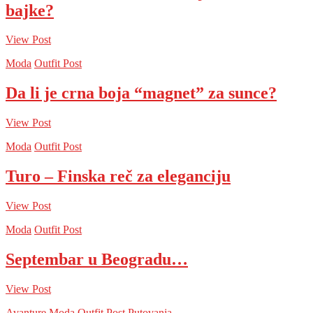
bajke?
View Post
Moda
Outfit Post
Da li je crna boja “magnet” za sunce?
View Post
Moda
Outfit Post
Turo – Finska reč za eleganciju
View Post
Moda
Outfit Post
Septembar u Beogradu…
View Post
Avanture
Moda
Outfit Post
Putovanja