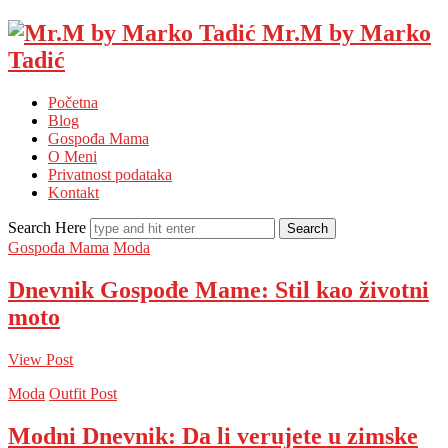
Mr.M by Marko
Tadić
Početna
Blog
Gospođa Mama
O Meni
Privatnost podataka
Kontakt
Search Here
Gospođa Mama
Moda
Dnevnik Gospođe Mame: Stil kao životni
moto
View Post
Moda
Outfit Post
Modni Dnevnik: Da li verujete u zimske