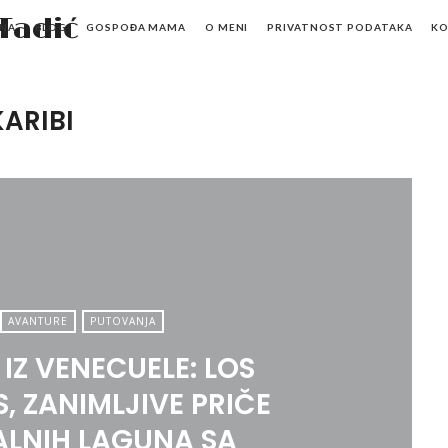
Mr.M
NA
BLOG
GOSPOĐA MAMA
O MENI
PRIVATNOST PODATAKA
K
by
Marko
KARIBI
Tadić
AVANTURE
PUTOVANJA
 IZ VENECUELE: LOS
, ZANIMLJIVE PRIČE
LNIH LAGUNA SA