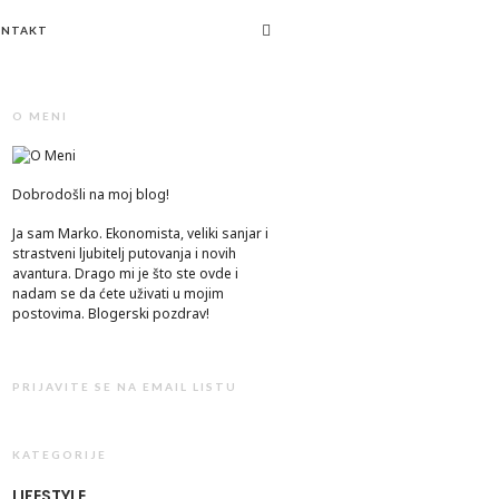
ONTAKT
O MENI
Dobrodošli na moj blog!
Ja sam Marko. Ekonomista, veliki sanjar i
strastveni ljubitelj putovanja i novih
avantura. Drago mi je što ste ovde i
nadam se da ćete uživati u mojim
postovima. Blogerski pozdrav!
PRIJAVITE SE NA EMAIL LISTU
KATEGORIJE
LIFESTYLE