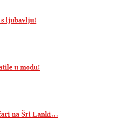
s ljubavlju!
atile u modu!
fari na Šri Lanki…