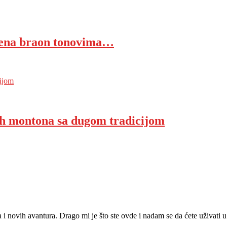
jena braon tonovima…
ijom
h montona sa dugom tradicijom
ja i novih avantura. Drago mi je što ste ovde i nadam se da ćete uživat