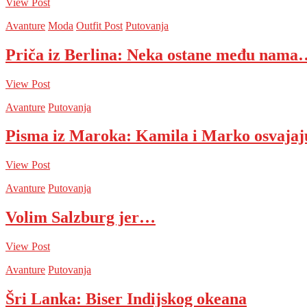
View Post
Avanture
Moda
Outfit Post
Putovanja
Priča iz Berlina: Neka ostane među nama
View Post
Avanture
Putovanja
Pisma iz Maroka: Kamila i Marko osvaja
View Post
Avanture
Putovanja
Volim Salzburg jer…
View Post
Avanture
Putovanja
Šri Lanka: Biser Indijskog okeana