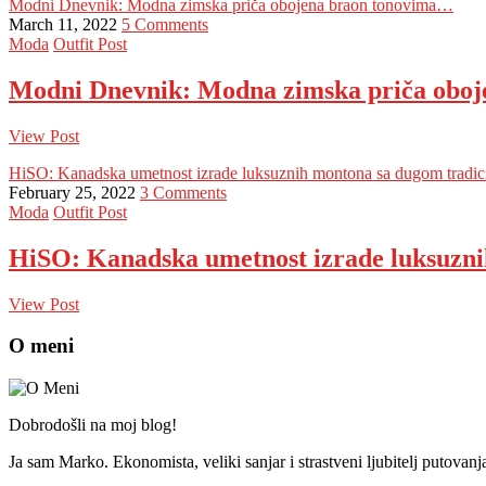
Modni Dnevnik: Modna zimska priča obojena braon tonovima…
March 11, 2022
5 Comments
Moda
Outfit Post
Modni Dnevnik: Modna zimska priča obo
View Post
HiSO: Kanadska umetnost izrade luksuznih montona sa dugom tradic
February 25, 2022
3 Comments
Moda
Outfit Post
HiSO: Kanadska umetnost izrade luksuzni
View Post
O meni
Dobrodošli na moj blog!
Ja sam Marko. Ekonomista, veliki sanjar i strastveni ljubitelj putovan