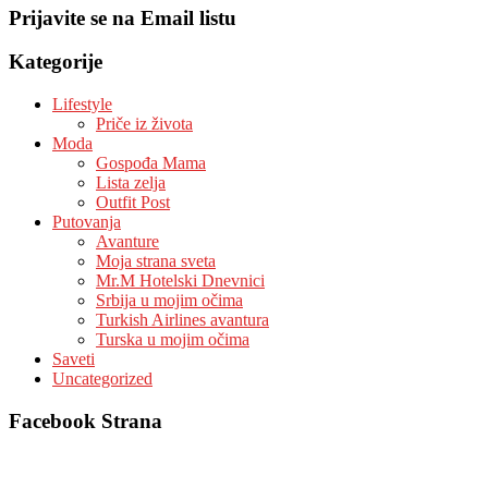
Prijavite se na Email listu
Kategorije
Lifestyle
Priče iz života
Moda
Gospođa Mama
Lista zelja
Outfit Post
Putovanja
Avanture
Moja strana sveta
Mr.M Hotelski Dnevnici
Srbija u mojim očima
Turkish Airlines avantura
Turska u mojim očima
Saveti
Uncategorized
Facebook Strana