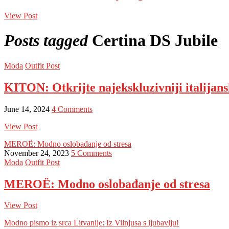
View Post
Posts tagged
Certina DS Jubile
Moda
Outfit Post
KITON: Otkrijte najekskluzivniji italijans
June 14, 2024
4 Comments
View Post
MEROË: Modno oslobađanje od stresa
November 24, 2023
5 Comments
Moda
Outfit Post
MEROË: Modno oslobađanje od stresa
View Post
Modno pismo iz srca Litvanije: Iz Vilnjusa s ljubavlju!