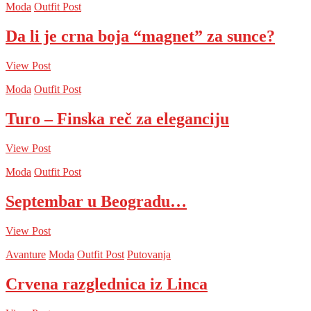
Moda
Outfit Post
Da li je crna boja “magnet” za sunce?
View Post
Moda
Outfit Post
Turo – Finska reč za eleganciju
View Post
Moda
Outfit Post
Septembar u Beogradu…
View Post
Avanture
Moda
Outfit Post
Putovanja
Crvena razglednica iz Linca