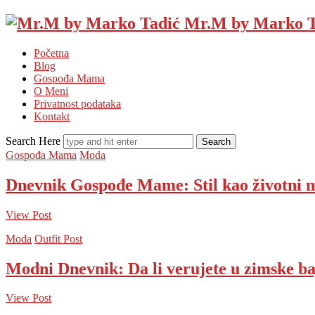
Mr.M by Marko T
Početna
Blog
Gospođa Mama
O Meni
Privatnost podataka
Kontakt
Search Here
Gospođa Mama
Moda
Dnevnik Gospođe Mame: Stil kao životni 
View Post
Moda
Outfit Post
Modni Dnevnik: Da li verujete u zimske b
View Post