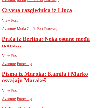
Crvena razglednica iz Linca
View Post
Avanture
Moda
Outfit Post
Putovanja
Priča iz Berlina: Neka ostane među
nama…
View Post
Avanture
Putovanja
Pisma iz Maroka: Kamila i Marko
osvajaju Marakeš
View Post
Avanture
Putovanja