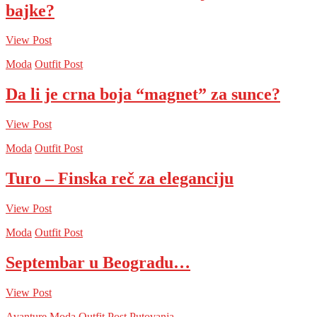
bajke?
View Post
Moda
Outfit Post
Da li je crna boja “magnet” za sunce?
View Post
Moda
Outfit Post
Turo – Finska reč za eleganciju
View Post
Moda
Outfit Post
Septembar u Beogradu…
View Post
Avanture
Moda
Outfit Post
Putovanja