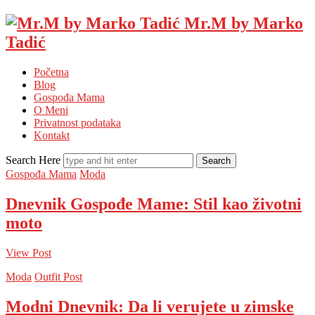
Mr.M by Marko
Tadić
Početna
Blog
Gospođa Mama
O Meni
Privatnost podataka
Kontakt
Search Here
Gospođa Mama
Moda
Dnevnik Gospođe Mame: Stil kao životni
moto
View Post
Moda
Outfit Post
Modni Dnevnik: Da li verujete u zimske