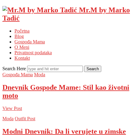
Mr.M by Marko
Tadić
Početna
Blog
Gospođa Mama
O Meni
Privatnost podataka
Kontakt
Search Here
Gospođa Mama
Moda
Dnevnik Gospođe Mame: Stil kao životni
moto
View Post
Moda
Outfit Post
Modni Dnevnik: Da li verujete u zimske