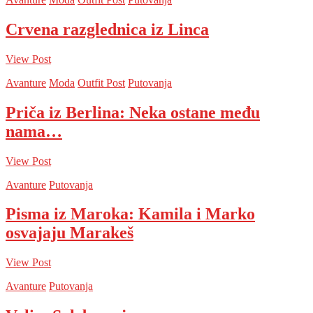
Crvena razglednica iz Linca
View Post
Avanture
Moda
Outfit Post
Putovanja
Priča iz Berlina: Neka ostane među
nama…
View Post
Avanture
Putovanja
Pisma iz Maroka: Kamila i Marko
osvajaju Marakeš
View Post
Avanture
Putovanja