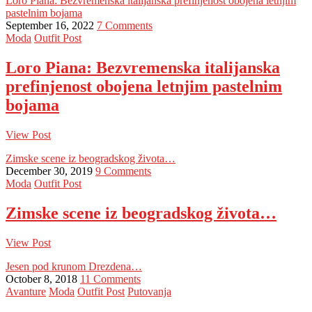
Loro Piana: Bezvremenska italijanska prefinjenost obojena letnjim
pastelnim bojama
September 16, 2022
7 Comments
Moda
Outfit Post
Loro Piana: Bezvremenska italijanska
prefinjenost obojena letnjim pastelnim
bojama
View Post
Zimske scene iz beogradskog života…
December 30, 2019
9 Comments
Moda
Outfit Post
Zimske scene iz beogradskog života…
View Post
Jesen pod krunom Drezdena…
October 8, 2018
11 Comments
Avanture
Moda
Outfit Post
Putovanja