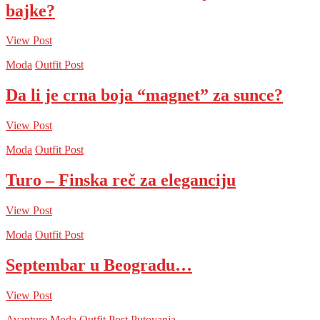
bajke?
View Post
Moda
Outfit Post
Da li je crna boja “magnet” za sunce?
View Post
Moda
Outfit Post
Turo – Finska reč za eleganciju
View Post
Moda
Outfit Post
Septembar u Beogradu…
View Post
Avanture
Moda
Outfit Post
Putovanja