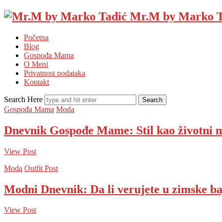
Mr.M by Marko T
Početna
Blog
Gospođa Mama
O Meni
Privatnost podataka
Kontakt
Search Here
Gospođa Mama
Moda
Dnevnik Gospođe Mame: Stil kao životni 
View Post
Moda
Outfit Post
Modni Dnevnik: Da li verujete u zimske b
View Post