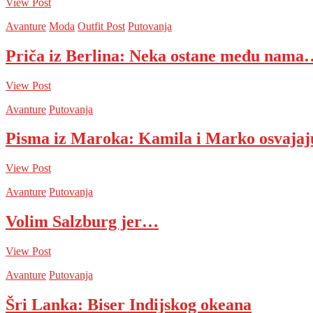
View Post
Avanture
Moda
Outfit Post
Putovanja
Priča iz Berlina: Neka ostane među nama
View Post
Avanture
Putovanja
Pisma iz Maroka: Kamila i Marko osvaja
View Post
Avanture
Putovanja
Volim Salzburg jer…
View Post
Avanture
Putovanja
Šri Lanka: Biser Indijskog okeana