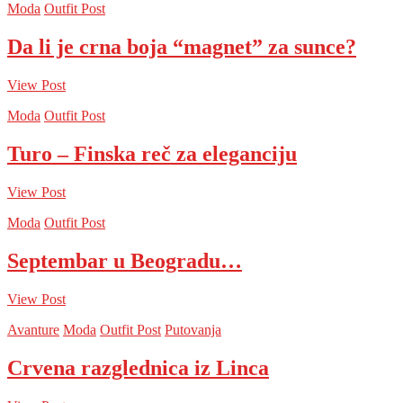
Moda
Outfit Post
Da li je crna boja “magnet” za sunce?
View Post
Moda
Outfit Post
Turo – Finska reč za eleganciju
View Post
Moda
Outfit Post
Septembar u Beogradu…
View Post
Avanture
Moda
Outfit Post
Putovanja
Crvena razglednica iz Linca