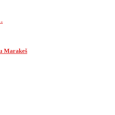
…
ju Marakeš