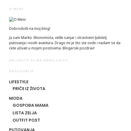
O MENI
Dobrodošli na moj blog!
Ja sam Marko. Ekonomista, veliki sanjar i strastveni ljubitelj
putovanja i novih avantura. Drago mi je što ste ovde i nadam se da
ćete uživati u mojim postovima. Blogerski pozdrav!
PRIJAVITE SE NA EMAIL LISTU
KATEGORIJE
LIFESTYLE
PRIČE IZ ŽIVOTA
MODA
GOSPOĐA MAMA
LISTA ZELJA
OUTFIT POST
PUTOVANJA