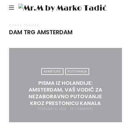
Mr.M
by
Mark
POSTS TAGGED
DAM TRG AMSTERDAM
Tadić
AVANTURE
PUTOVANJA
PISMA IZ HOLANDIJE:
AMSTERDAM, VAŠ VODIČ ZA
NEZABORAVNO PUTOVANJE
KROZ PRESTONICU KANALA
FEBRUARY 6, 2026
29 COMMENTS