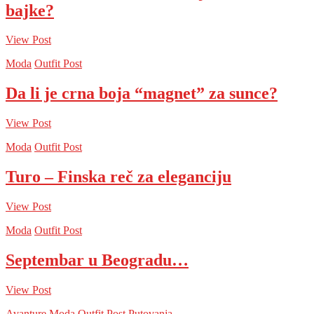
bajke?
View Post
Moda
Outfit Post
Da li je crna boja “magnet” za sunce?
View Post
Moda
Outfit Post
Turo – Finska reč za eleganciju
View Post
Moda
Outfit Post
Septembar u Beogradu…
View Post
Avanture
Moda
Outfit Post
Putovanja