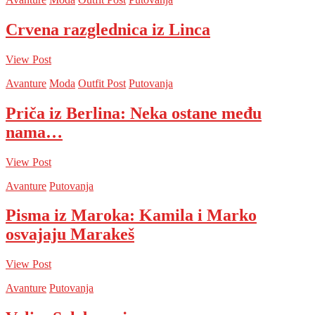
Crvena razglednica iz Linca
View Post
Avanture
Moda
Outfit Post
Putovanja
Priča iz Berlina: Neka ostane među
nama…
View Post
Avanture
Putovanja
Pisma iz Maroka: Kamila i Marko
osvajaju Marakeš
View Post
Avanture
Putovanja