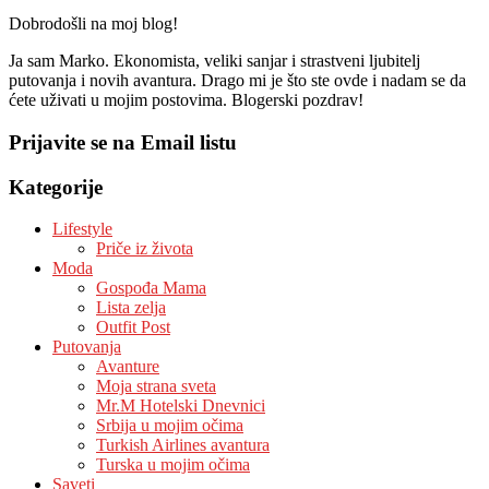
Dobrodošli na moj blog!
Ja sam Marko. Ekonomista, veliki sanjar i strastveni ljubitelj
putovanja i novih avantura. Drago mi je što ste ovde i nadam se da
ćete uživati u mojim postovima. Blogerski pozdrav!
Prijavite se na Email listu
Kategorije
Lifestyle
Priče iz života
Moda
Gospođa Mama
Lista zelja
Outfit Post
Putovanja
Avanture
Moja strana sveta
Mr.M Hotelski Dnevnici
Srbija u mojim očima
Turkish Airlines avantura
Turska u mojim očima
Saveti