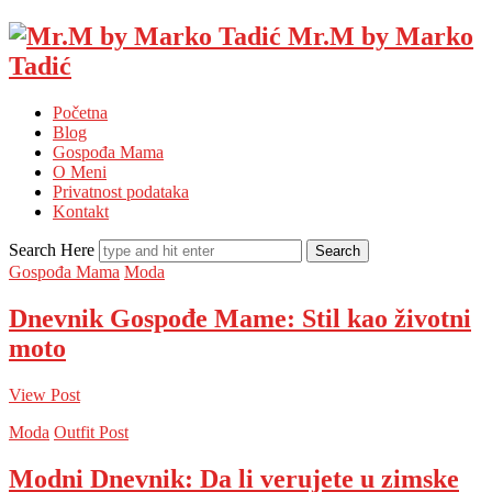
Mr.M by Marko
Tadić
Početna
Blog
Gospođa Mama
O Meni
Privatnost podataka
Kontakt
Search Here
Gospođa Mama
Moda
Dnevnik Gospođe Mame: Stil kao životni
moto
View Post
Moda
Outfit Post
Modni Dnevnik: Da li verujete u zimske