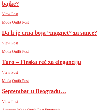
bajke?
View Post
Moda
Outfit Post
Da li je crna boja “magnet” za sunce?
View Post
Moda
Outfit Post
Turo – Finska reč za eleganciju
View Post
Moda
Outfit Post
Septembar u Beogradu…
View Post
Avanture
Moda
Outfit Post
Putovanja