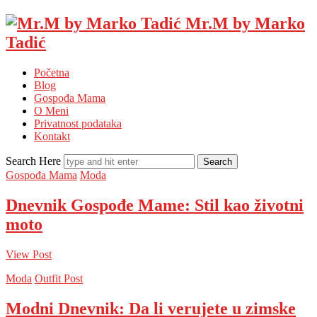
Mr.M by Marko
Tadić
Početna
Blog
Gospođa Mama
O Meni
Privatnost podataka
Kontakt
Search Here
Gospođa Mama
Moda
Dnevnik Gospođe Mame: Stil kao životni
moto
View Post
Moda
Outfit Post
Modni Dnevnik: Da li verujete u zimske