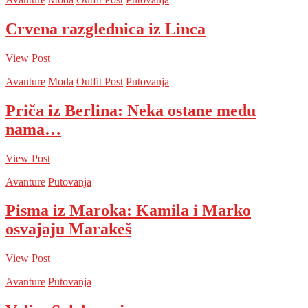
Crvena razglednica iz Linca
View Post
Avanture
Moda
Outfit Post
Putovanja
Priča iz Berlina: Neka ostane među
nama…
View Post
Avanture
Putovanja
Pisma iz Maroka: Kamila i Marko
osvajaju Marakeš
View Post
Avanture
Putovanja