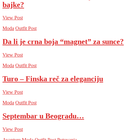
bajke?
View Post
Moda
Outfit Post
Da li je crna boja “magnet” za sunce?
View Post
Moda
Outfit Post
Turo – Finska reč za eleganciju
View Post
Moda
Outfit Post
Septembar u Beogradu…
View Post
Avanture
Moda
Outfit Post
Putovanja