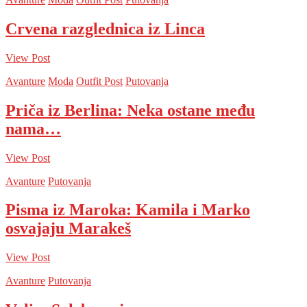
Crvena razglednica iz Linca
View Post
Avanture
Moda
Outfit Post
Putovanja
Priča iz Berlina: Neka ostane među
nama…
View Post
Avanture
Putovanja
Pisma iz Maroka: Kamila i Marko
osvajaju Marakeš
View Post
Avanture
Putovanja