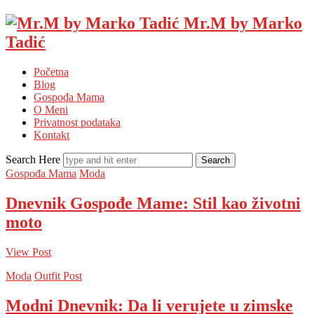
Mr.M by Marko
Tadić
Početna
Blog
Gospođa Mama
O Meni
Privatnost podataka
Kontakt
Search Here
Gospođa Mama
Moda
Dnevnik Gospođe Mame: Stil kao životni
moto
View Post
Moda
Outfit Post
Modni Dnevnik: Da li verujete u zimske