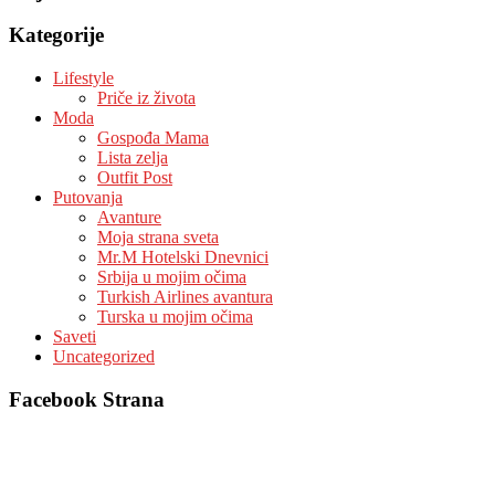
Kategorije
Lifestyle
Priče iz života
Moda
Gospođa Mama
Lista zelja
Outfit Post
Putovanja
Avanture
Moja strana sveta
Mr.M Hotelski Dnevnici
Srbija u mojim očima
Turkish Airlines avantura
Turska u mojim očima
Saveti
Uncategorized
Facebook Strana