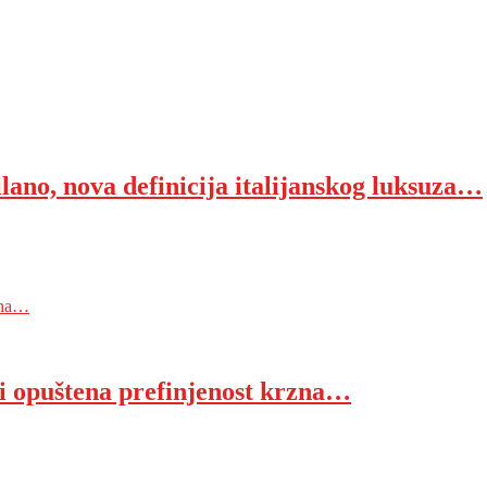
o, nova definicija italijanskog luksuza…
zna…
i opuštena prefinjenost krzna…