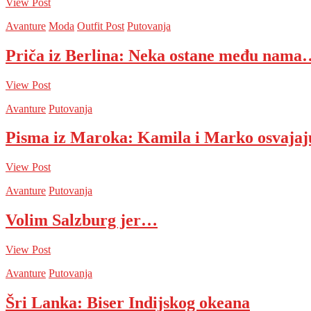
View Post
Avanture
Moda
Outfit Post
Putovanja
Priča iz Berlina: Neka ostane među nama
View Post
Avanture
Putovanja
Pisma iz Maroka: Kamila i Marko osvaja
View Post
Avanture
Putovanja
Volim Salzburg jer…
View Post
Avanture
Putovanja
Šri Lanka: Biser Indijskog okeana