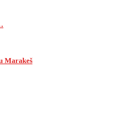
…
ju Marakeš