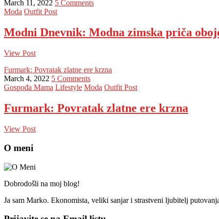
March 11, 2022
5 Comments
Moda
Outfit Post
Modni Dnevnik: Modna zimska priča obo
View Post
Furmark: Povratak zlatne ere krzna
March 4, 2022
5 Comments
Gospođa Mama
Lifestyle
Moda
Outfit Post
Furmark: Povratak zlatne ere krzna
View Post
O meni
Dobrodošli na moj blog!
Ja sam Marko. Ekonomista, veliki sanjar i strastveni ljubitelj putovan
Prijavite se na Email listu