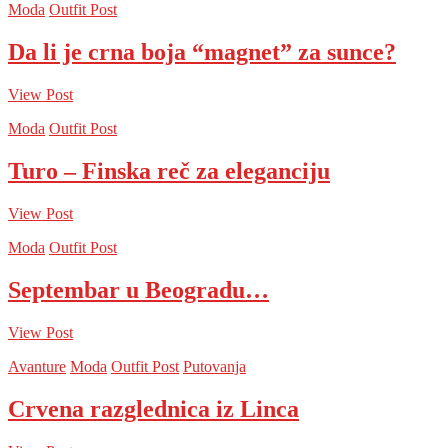
Moda
Outfit Post
Da li je crna boja “magnet” za sunce?
View Post
Moda
Outfit Post
Turo – Finska reč za eleganciju
View Post
Moda
Outfit Post
Septembar u Beogradu…
View Post
Avanture
Moda
Outfit Post
Putovanja
Crvena razglednica iz Linca