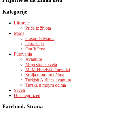
Kategorije
Lifestyle
Priče iz života
Moda
Gospođa Mama
Lista zelja
Outfit Post
Putovanja
Avanture
Moja strana sveta
Mr.M Hotelski Dnevnici
Srbija u mojim očima
Turkish Airlines avantura
Turska u mojim očima
Saveti
Uncategorized
Facebook Strana