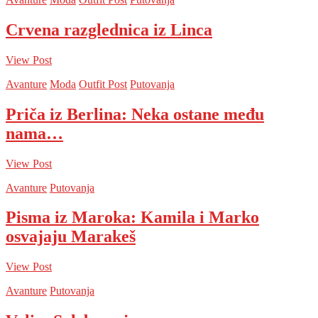
Crvena razglednica iz Linca
View Post
Avanture
Moda
Outfit Post
Putovanja
Priča iz Berlina: Neka ostane među
nama…
View Post
Avanture
Putovanja
Pisma iz Maroka: Kamila i Marko
osvajaju Marakeš
View Post
Avanture
Putovanja