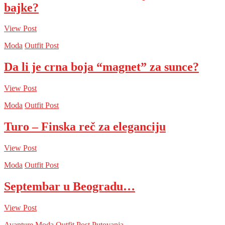
bajke?
View Post
Moda
Outfit Post
Da li je crna boja “magnet” za sunce?
View Post
Moda
Outfit Post
Turo – Finska reč za eleganciju
View Post
Moda
Outfit Post
Septembar u Beogradu…
View Post
Avanture
Moda
Outfit Post
Putovanja