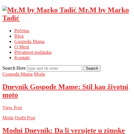
Mr.M by Marko
Tadić
Početna
Blog
Gospođa Mama
O Meni
Privatnost podataka
Kontakt
Search Here
Gospođa Mama
Moda
Dnevnik Gospođe Mame: Stil kao životni
moto
View Post
Moda
Outfit Post
Modni Dnevnik: Da li verujete u zimske