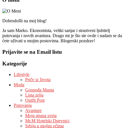
Dobrodošli na moj blog!
Ja sam Marko. Ekonomista, veliki sanjar i strastveni ljubitelj
putovanja i novih avantura. Drago mi je što ste ovde i nadam se da
ćete uživati u mojim postovima. Blogerski pozdrav!
Prijavite se na Email listu
Kategorije
Lifestyle
Priče iz života
Moda
Gospođa Mama
Lista zelja
Outfit Post
Putovanja
Avanture
Moja strana sveta
Mr.M Hotelski Dnevnici
Srbija u mojim očima