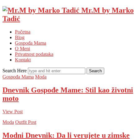
Mr.M by Marko
Tadić
Početna
Blog
Gospođa Mama
O Meni
Privatnost podataka
Kontakt
Search Here
Gospođa Mama
Moda
Dnevnik Gospođe Mame: Stil kao životni
moto
View Post
Moda
Outfit Post
Modni Dnevnik: Da li verujete u zimske