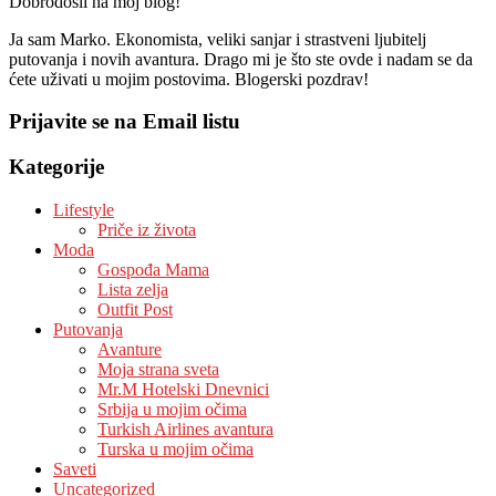
Dobrodošli na moj blog!
Ja sam Marko. Ekonomista, veliki sanjar i strastveni ljubitelj
putovanja i novih avantura. Drago mi je što ste ovde i nadam se da
ćete uživati u mojim postovima. Blogerski pozdrav!
Prijavite se na Email listu
Kategorije
Lifestyle
Priče iz života
Moda
Gospođa Mama
Lista zelja
Outfit Post
Putovanja
Avanture
Moja strana sveta
Mr.M Hotelski Dnevnici
Srbija u mojim očima
Turkish Airlines avantura
Turska u mojim očima
Saveti
Uncategorized