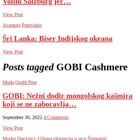
Volim Salzburg jer…
View Post
Avanture
Putovanja
Šri Lanka: Biser Indijskog okeana
View Post
Posts tagged
GOBI Cashmere
Moda
Outfit Post
GOBI: Nežni dodir mongolskog kašmira
koji se ne zaboravlja…
September 30, 2022
4 Comments
View Post
Modni Dnevnici: Urbana elegancija u srcu Štutgarta!