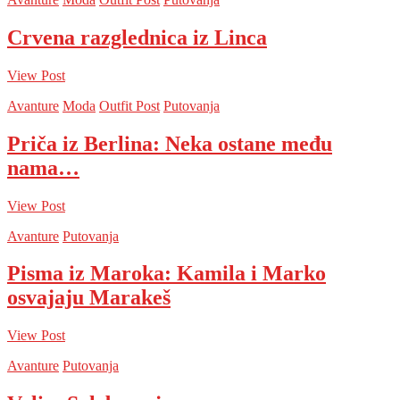
Crvena razglednica iz Linca
View Post
Avanture
Moda
Outfit Post
Putovanja
Priča iz Berlina: Neka ostane među
nama…
View Post
Avanture
Putovanja
Pisma iz Maroka: Kamila i Marko
osvajaju Marakeš
View Post
Avanture
Putovanja