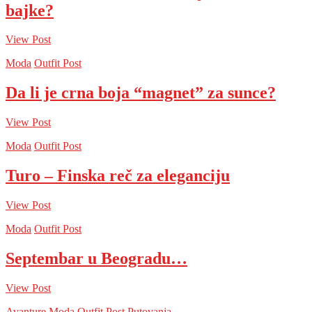
bajke?
View Post
Moda
Outfit Post
Da li je crna boja “magnet” za sunce?
View Post
Moda
Outfit Post
Turo – Finska reč za eleganciju
View Post
Moda
Outfit Post
Septembar u Beogradu…
View Post
Avanture
Moda
Outfit Post
Putovanja