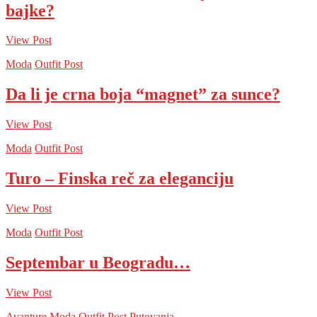
bajke?
View Post
Moda
Outfit Post
Da li je crna boja “magnet” za sunce?
View Post
Moda
Outfit Post
Turo – Finska reč za eleganciju
View Post
Moda
Outfit Post
Septembar u Beogradu…
View Post
Avanture
Moda
Outfit Post
Putovanja