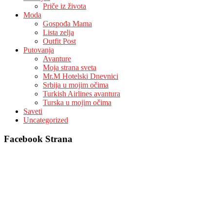
Priče iz života
Moda
Gospođa Mama
Lista zelja
Outfit Post
Putovanja
Avanture
Moja strana sveta
Mr.M Hotelski Dnevnici
Srbija u mojim očima
Turkish Airlines avantura
Turska u mojim očima
Saveti
Uncategorized
Facebook Strana