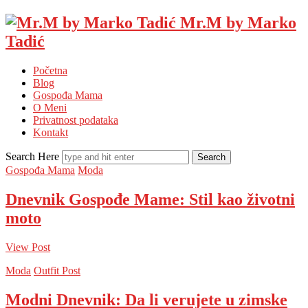
Mr.M by Marko
Tadić
Početna
Blog
Gospođa Mama
O Meni
Privatnost podataka
Kontakt
Search Here
Gospođa Mama
Moda
Dnevnik Gospođe Mame: Stil kao životni
moto
View Post
Moda
Outfit Post
Modni Dnevnik: Da li verujete u zimske