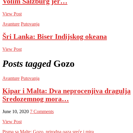
Volim Salzburg jer…
View Post
Avanture
Putovanja
Šri Lanka: Biser Indijskog okeana
View Post
Posts tagged
Gozo
Avanture
Putovanja
Kipar i Malta: Dva neprocenjiva dragulja
Sredozemnog mora…
June 10, 2020
7 Comments
View Post
Pisma sa Malte: Gozo, prirodna oaza sreće i mira