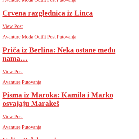
Crvena razglednica iz Linca
View Post
Avanture
Moda
Outfit Post
Putovanja
Priča iz Berlina: Neka ostane među
nama…
View Post
Avanture
Putovanja
Pisma iz Maroka: Kamila i Marko
osvajaju Marakeš
View Post
Avanture
Putovanja