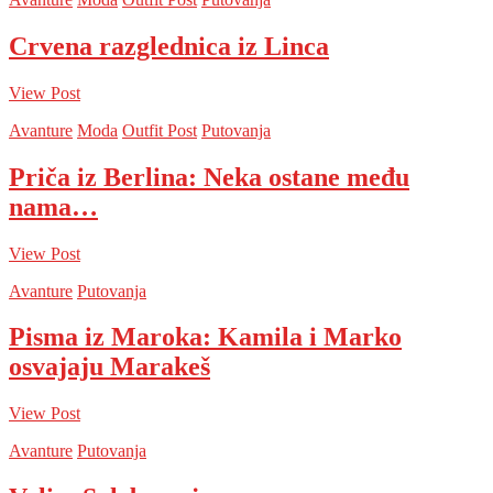
Crvena razglednica iz Linca
View Post
Avanture
Moda
Outfit Post
Putovanja
Priča iz Berlina: Neka ostane među
nama…
View Post
Avanture
Putovanja
Pisma iz Maroka: Kamila i Marko
osvajaju Marakeš
View Post
Avanture
Putovanja