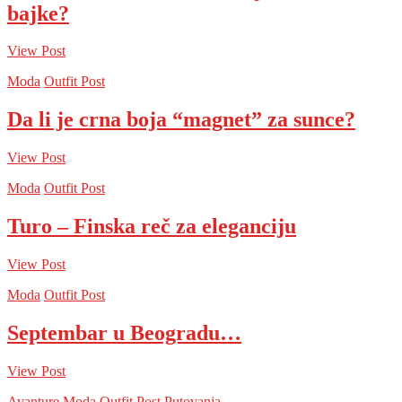
bajke?
View Post
Moda
Outfit Post
Da li je crna boja “magnet” za sunce?
View Post
Moda
Outfit Post
Turo – Finska reč za eleganciju
View Post
Moda
Outfit Post
Septembar u Beogradu…
View Post
Avanture
Moda
Outfit Post
Putovanja