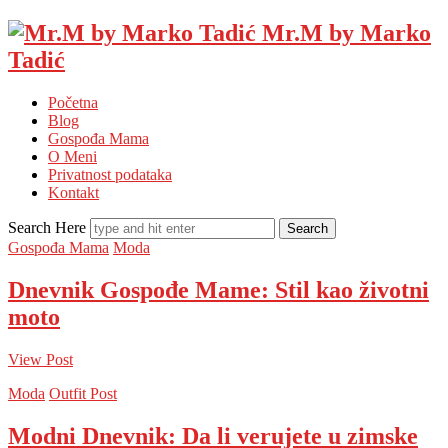
Mr.M by Marko
Tadić
Početna
Blog
Gospođa Mama
O Meni
Privatnost podataka
Kontakt
Search Here
Gospođa Mama
Moda
Dnevnik Gospođe Mame: Stil kao životni
moto
View Post
Moda
Outfit Post
Modni Dnevnik: Da li verujete u zimske