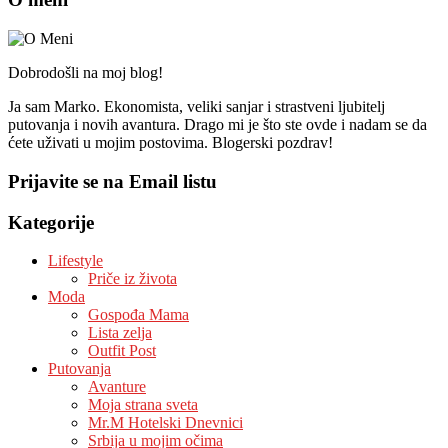
Dobrodošli na moj blog!
Ja sam Marko. Ekonomista, veliki sanjar i strastveni ljubitelj
putovanja i novih avantura. Drago mi je što ste ovde i nadam se da
ćete uživati u mojim postovima. Blogerski pozdrav!
Prijavite se na Email listu
Kategorije
Lifestyle
Priče iz života
Moda
Gospođa Mama
Lista zelja
Outfit Post
Putovanja
Avanture
Moja strana sveta
Mr.M Hotelski Dnevnici
Srbija u mojim očima