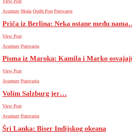
View Post
Avanture
Moda
Outfit Post
Putovanja
Priča iz Berlina: Neka ostane među nama
View Post
Avanture
Putovanja
Pisma iz Maroka: Kamila i Marko osvaja
View Post
Avanture
Putovanja
Volim Salzburg jer…
View Post
Avanture
Putovanja
Šri Lanka: Biser Indijskog okeana