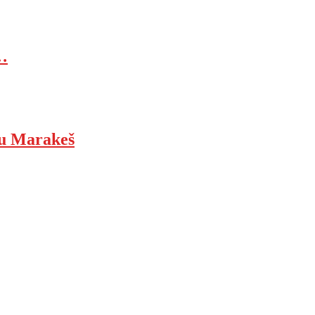
…
ju Marakeš