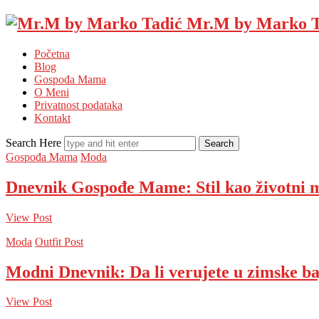
Mr.M by Marko T
Početna
Blog
Gospođa Mama
O Meni
Privatnost podataka
Kontakt
Search Here
Gospođa Mama
Moda
Dnevnik Gospođe Mame: Stil kao životni 
View Post
Moda
Outfit Post
Modni Dnevnik: Da li verujete u zimske b
View Post