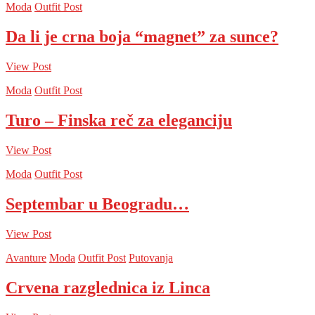
Moda
Outfit Post
Da li je crna boja “magnet” za sunce?
View Post
Moda
Outfit Post
Turo – Finska reč za eleganciju
View Post
Moda
Outfit Post
Septembar u Beogradu…
View Post
Avanture
Moda
Outfit Post
Putovanja
Crvena razglednica iz Linca