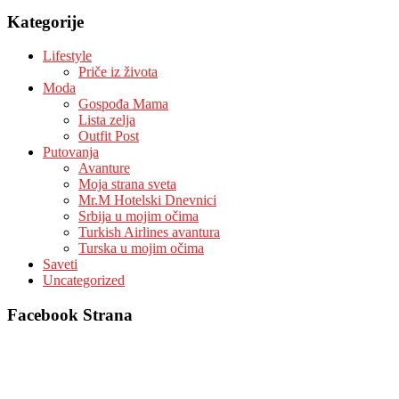
Kategorije
Lifestyle
Priče iz života
Moda
Gospođa Mama
Lista zelja
Outfit Post
Putovanja
Avanture
Moja strana sveta
Mr.M Hotelski Dnevnici
Srbija u mojim očima
Turkish Airlines avantura
Turska u mojim očima
Saveti
Uncategorized
Facebook Strana