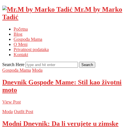
Mr.M by Marko
Tadić
Početna
Blog
Gospođa Mama
O Meni
Privatnost podataka
Kontakt
Search Here
Gospođa Mama
Moda
Dnevnik Gospođe Mame: Stil kao životni
moto
View Post
Moda
Outfit Post
Modni Dnevnik: Da li verujete u zimske