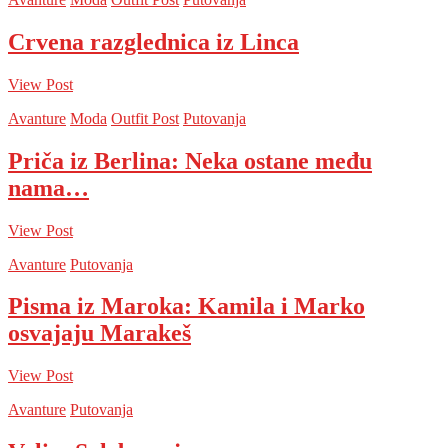
Crvena razglednica iz Linca
View Post
Avanture
Moda
Outfit Post
Putovanja
Priča iz Berlina: Neka ostane među
nama…
View Post
Avanture
Putovanja
Pisma iz Maroka: Kamila i Marko
osvajaju Marakeš
View Post
Avanture
Putovanja