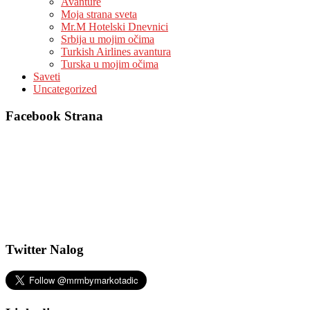
Avanture
Moja strana sveta
Mr.M Hotelski Dnevnici
Srbija u mojim očima
Turkish Airlines avantura
Turska u mojim očima
Saveti
Uncategorized
Facebook Strana
Twitter Nalog