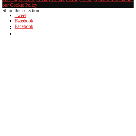
our Cookie Policy
Share this selection
Tweet
Facebook
Tweet
Facebook