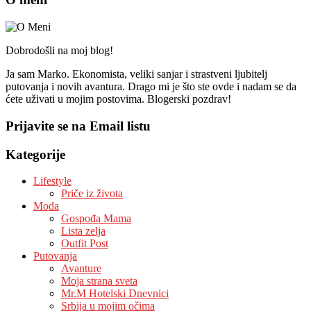
Dobrodošli na moj blog!
Ja sam Marko. Ekonomista, veliki sanjar i strastveni ljubitelj
putovanja i novih avantura. Drago mi je što ste ovde i nadam se da
ćete uživati u mojim postovima. Blogerski pozdrav!
Prijavite se na Email listu
Kategorije
Lifestyle
Priče iz života
Moda
Gospođa Mama
Lista zelja
Outfit Post
Putovanja
Avanture
Moja strana sveta
Mr.M Hotelski Dnevnici
Srbija u mojim očima