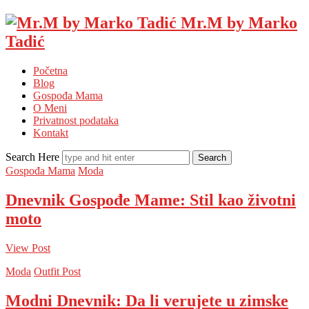
Mr.M by Marko
Tadić
Početna
Blog
Gospođa Mama
O Meni
Privatnost podataka
Kontakt
Search Here
Gospođa Mama
Moda
Dnevnik Gospođe Mame: Stil kao životni
moto
View Post
Moda
Outfit Post
Modni Dnevnik: Da li verujete u zimske