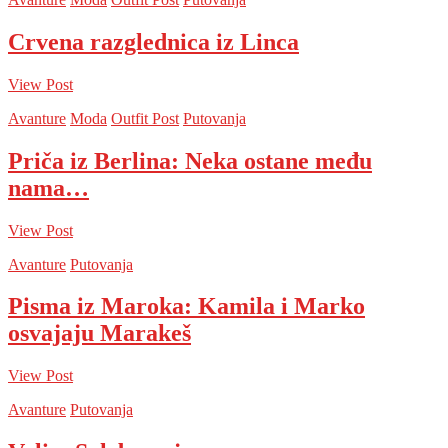
Crvena razglednica iz Linca
View Post
Avanture
Moda
Outfit Post
Putovanja
Priča iz Berlina: Neka ostane među
nama…
View Post
Avanture
Putovanja
Pisma iz Maroka: Kamila i Marko
osvajaju Marakeš
View Post
Avanture
Putovanja