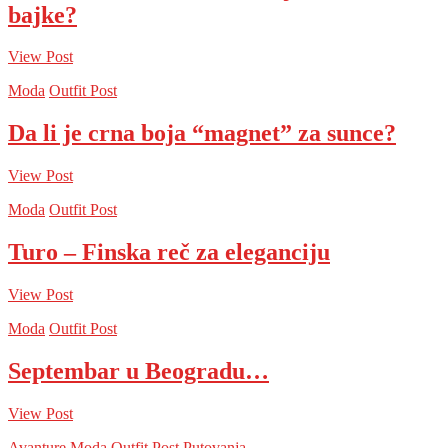
bajke?
View Post
Moda
Outfit Post
Da li je crna boja “magnet” za sunce?
View Post
Moda
Outfit Post
Turo – Finska reč za eleganciju
View Post
Moda
Outfit Post
Septembar u Beogradu…
View Post
Avanture
Moda
Outfit Post
Putovanja