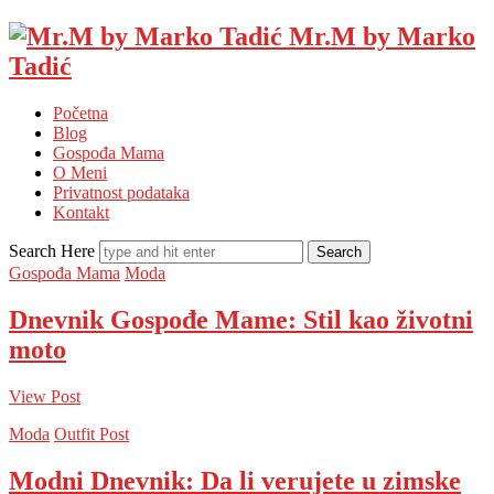
Mr.M by Marko
Tadić
Početna
Blog
Gospođa Mama
O Meni
Privatnost podataka
Kontakt
Search Here
Gospođa Mama
Moda
Dnevnik Gospođe Mame: Stil kao životni
moto
View Post
Moda
Outfit Post
Modni Dnevnik: Da li verujete u zimske