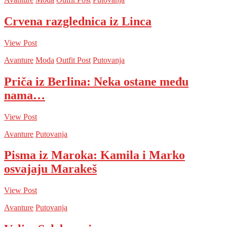
Crvena razglednica iz Linca
View Post
Avanture
Moda
Outfit Post
Putovanja
Priča iz Berlina: Neka ostane među
nama…
View Post
Avanture
Putovanja
Pisma iz Maroka: Kamila i Marko
osvajaju Marakeš
View Post
Avanture
Putovanja