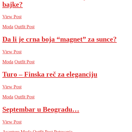
bajke?
View Post
Moda
Outfit Post
Da li je crna boja “magnet” za sunce?
View Post
Moda
Outfit Post
Turo – Finska reč za eleganciju
View Post
Moda
Outfit Post
Septembar u Beogradu…
View Post
Avanture
Moda
Outfit Post
Putovanja