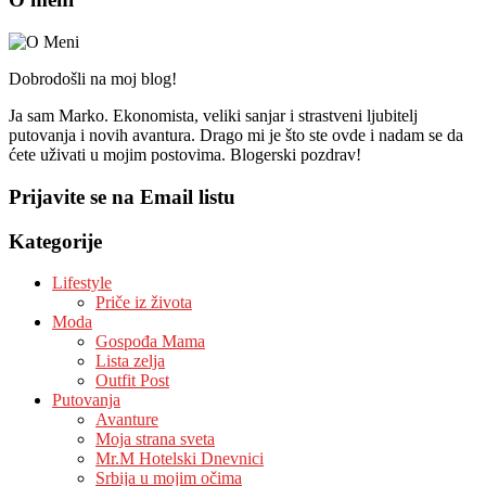
Dobrodošli na moj blog!
Ja sam Marko. Ekonomista, veliki sanjar i strastveni ljubitelj
putovanja i novih avantura. Drago mi je što ste ovde i nadam se da
ćete uživati u mojim postovima. Blogerski pozdrav!
Prijavite se na Email listu
Kategorije
Lifestyle
Priče iz života
Moda
Gospođa Mama
Lista zelja
Outfit Post
Putovanja
Avanture
Moja strana sveta
Mr.M Hotelski Dnevnici
Srbija u mojim očima