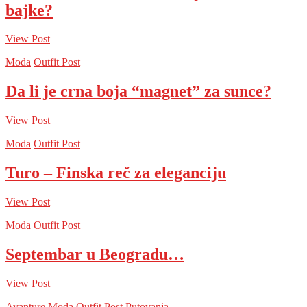
bajke?
View Post
Moda
Outfit Post
Da li je crna boja “magnet” za sunce?
View Post
Moda
Outfit Post
Turo – Finska reč za eleganciju
View Post
Moda
Outfit Post
Septembar u Beogradu…
View Post
Avanture
Moda
Outfit Post
Putovanja