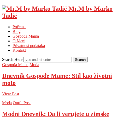
Mr.M by Marko
Tadić
Početna
Blog
Gospođa Mama
O Meni
Privatnost podataka
Kontakt
Search Here
Gospođa Mama
Moda
Dnevnik Gospođe Mame: Stil kao životni
moto
View Post
Moda
Outfit Post
Modni Dnevnik: Da li verujete u zimske