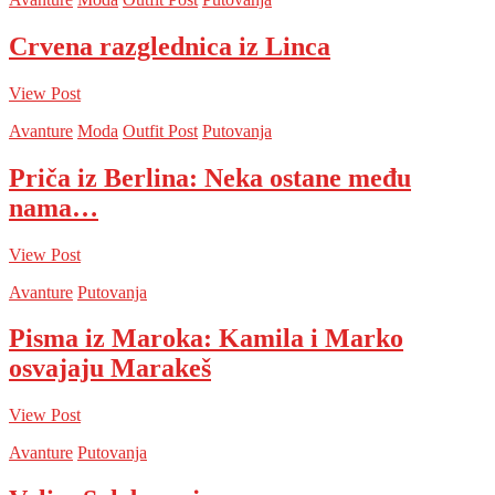
Crvena razglednica iz Linca
View Post
Avanture
Moda
Outfit Post
Putovanja
Priča iz Berlina: Neka ostane među
nama…
View Post
Avanture
Putovanja
Pisma iz Maroka: Kamila i Marko
osvajaju Marakeš
View Post
Avanture
Putovanja