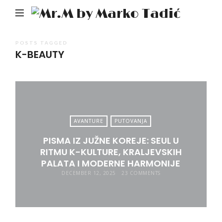
Mr.M
by
Mark
POSTS TAGGED
K-BEAUTY
Tadić
AVANTURE
PUTOVANJA
PISMA IZ JUŽNE KOREJE: SEUL U
RITMU K-KULTURE, KRALJEVSKIH
PALATA I MODERNE HARMONIJE
DECEMBER 12, 2025
23 COMMENTS