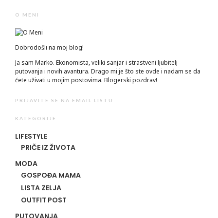
O MENI
Dobrodošli na moj blog!
Ja sam Marko. Ekonomista, veliki sanjar i strastveni ljubitelj
putovanja i novih avantura. Drago mi je što ste ovde i nadam se da
ćete uživati u mojim postovima. Blogerski pozdrav!
PRIJAVITE SE NA EMAIL LISTU
KATEGORIJE
LIFESTYLE
PRIČE IZ ŽIVOTA
MODA
GOSPOĐA MAMA
LISTA ZELJA
OUTFIT POST
PUTOVANJA