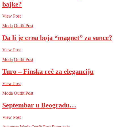
bajke?
View Post
Moda
Outfit Post
Da li je crna boja “magnet” za sunce?
View Post
Moda
Outfit Post
Turo – Finska reč za eleganciju
View Post
Moda
Outfit Post
Septembar u Beogradu…
View Post
Avanture
Moda
Outfit Post
Putovanja