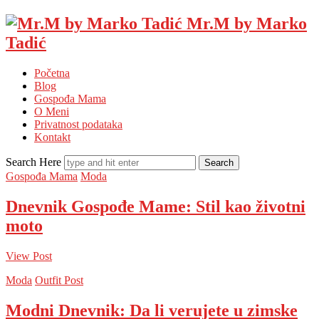
Mr.M by Marko
Tadić
Početna
Blog
Gospođa Mama
O Meni
Privatnost podataka
Kontakt
Search Here
Gospođa Mama
Moda
Dnevnik Gospođe Mame: Stil kao životni
moto
View Post
Moda
Outfit Post
Modni Dnevnik: Da li verujete u zimske