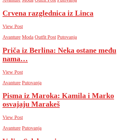
Crvena razglednica iz Linca
View Post
Avanture
Moda
Outfit Post
Putovanja
Priča iz Berlina: Neka ostane među
nama…
View Post
Avanture
Putovanja
Pisma iz Maroka: Kamila i Marko
osvajaju Marakeš
View Post
Avanture
Putovanja