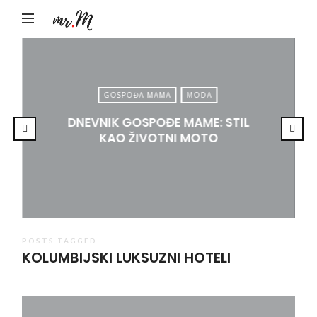
Mr.M
by
Marko
Tadić
GOSPOĐA MAMA
MODA
DNEVNIK GOSPOĐE MAME: STIL
KAO ŽIVOTNI MOTO
POSTS TAGGED
KOLUMBIJSKI LUKSUZNI HOTELI