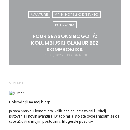
AVANTURE
MR.M HOTELSKI DNEVNICI
PUTOVANJA
FOUR SEASONS BOGOTÁ:
KOLUMBIJSKI GLAMUR BEZ
KOMPROMISA
JUNE 20, 2025
19 COMMENTS
O MENI
Dobrodošli na moj blog!
Ja sam Marko. Ekonomista, veliki sanjar i strastveni ljubitelj
putovanja i novih avantura. Drago mi je što ste ovde i nadam se da
ćete uživati u mojim postovima. Blogerski pozdrav!