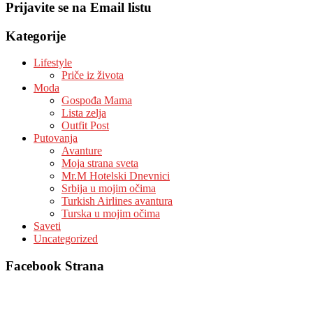
Prijavite se na Email listu
Kategorije
Lifestyle
Priče iz života
Moda
Gospođa Mama
Lista zelja
Outfit Post
Putovanja
Avanture
Moja strana sveta
Mr.M Hotelski Dnevnici
Srbija u mojim očima
Turkish Airlines avantura
Turska u mojim očima
Saveti
Uncategorized
Facebook Strana