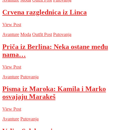
Crvena razglednica iz Linca
View Post
Avanture
Moda
Outfit Post
Putovanja
Priča iz Berlina: Neka ostane među
nama…
View Post
Avanture
Putovanja
Pisma iz Maroka: Kamila i Marko
osvajaju Marakeš
View Post
Avanture
Putovanja