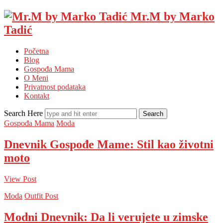
Mr.M by Marko
Tadić
Početna
Blog
Gospođa Mama
O Meni
Privatnost podataka
Kontakt
Search Here
Gospođa Mama
Moda
Dnevnik Gospođe Mame: Stil kao životni
moto
View Post
Moda
Outfit Post
Modni Dnevnik: Da li verujete u zimske