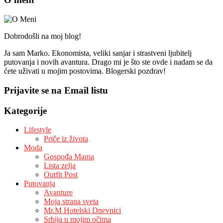
Dobrodošli na moj blog!
Ja sam Marko. Ekonomista, veliki sanjar i strastveni ljubitelj
putovanja i novih avantura. Drago mi je što ste ovde i nadam se da
ćete uživati u mojim postovima. Blogerski pozdrav!
Prijavite se na Email listu
Kategorije
Lifestyle
Priče iz života
Moda
Gospođa Mama
Lista zelja
Outfit Post
Putovanja
Avanture
Moja strana sveta
Mr.M Hotelski Dnevnici
Srbija u mojim očima