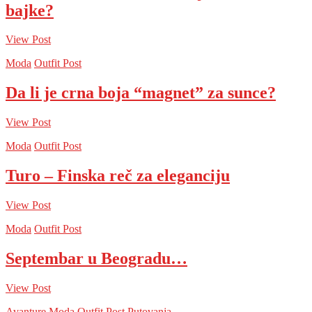
bajke?
View Post
Moda
Outfit Post
Da li je crna boja “magnet” za sunce?
View Post
Moda
Outfit Post
Turo – Finska reč za eleganciju
View Post
Moda
Outfit Post
Septembar u Beogradu…
View Post
Avanture
Moda
Outfit Post
Putovanja