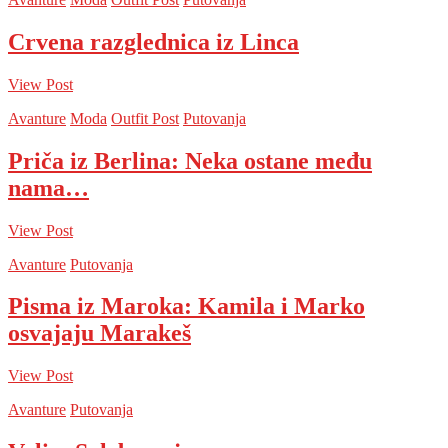
Crvena razglednica iz Linca
View Post
Avanture
Moda
Outfit Post
Putovanja
Priča iz Berlina: Neka ostane među
nama…
View Post
Avanture
Putovanja
Pisma iz Maroka: Kamila i Marko
osvajaju Marakeš
View Post
Avanture
Putovanja