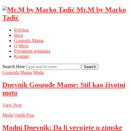
Mr.M by Marko
Tadić
Početna
Blog
Gospođa Mama
O Meni
Privatnost podataka
Kontakt
Search Here
Gospođa Mama
Moda
Dnevnik Gospođe Mame: Stil kao životni
moto
View Post
Moda
Outfit Post
Modni Dnevnik: Da li verujete u zimske