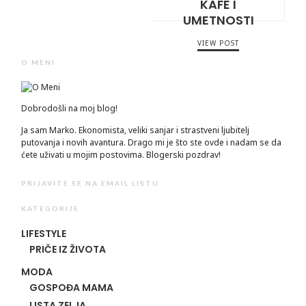
KAFE I
UMETNOSTI
VIEW POST
O MENI
Dobrodošli na moj blog!
Ja sam Marko. Ekonomista, veliki sanjar i strastveni ljubitelj
putovanja i novih avantura. Drago mi je što ste ovde i nadam se da
ćete uživati u mojim postovima. Blogerski pozdrav!
PRIJAVITE SE NA EMAIL LISTU
KATEGORIJE
LIFESTYLE
PRIČE IZ ŽIVOTA
MODA
GOSPOĐA MAMA
LISTA ZELJA