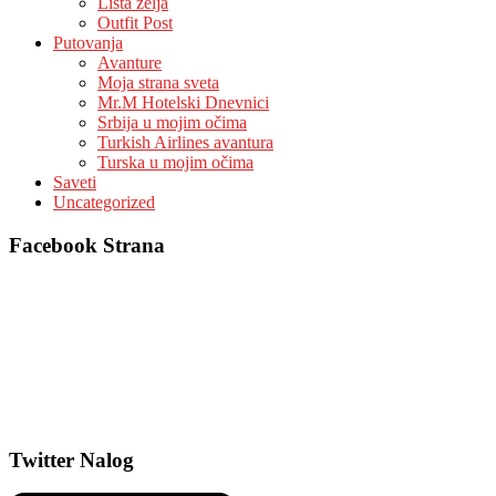
Lista zelja
Outfit Post
Putovanja
Avanture
Moja strana sveta
Mr.M Hotelski Dnevnici
Srbija u mojim očima
Turkish Airlines avantura
Turska u mojim očima
Saveti
Uncategorized
Facebook Strana
Twitter Nalog