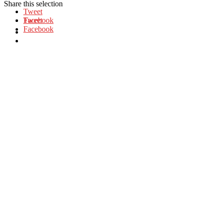
Share this selection
Tweet
Facebook
Tweet
Facebook