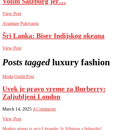
Volim Salzburg jer…
View Post
Avanture
Putovanja
Šri Lanka: Biser Indijskog okeana
View Post
Posts tagged
luxury fashion
Moda
Outfit Post
Uvek je pravo vreme za Burberry:
Zaljubljeni London
March 14, 2025
4 Comments
View Post
Modno pismo iz srca Litvanije: Iz Vilnjusa s ljubavlju!