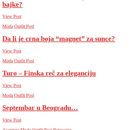
bajke?
View Post
Moda
Outfit Post
Da li je crna boja “magnet” za sunce?
View Post
Moda
Outfit Post
Turo – Finska reč za eleganciju
View Post
Moda
Outfit Post
Septembar u Beogradu…
View Post
Avanture
Moda
Outfit Post
Putovanja