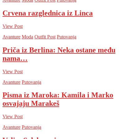
Crvena razglednica iz Linca
View Post
Avanture
Moda
Outfit Post
Putovanja
Priča iz Berlina: Neka ostane među
nama…
View Post
Avanture
Putovanja
Pisma iz Maroka: Kamila i Marko
osvajaju Marakeš
View Post
Avanture
Putovanja