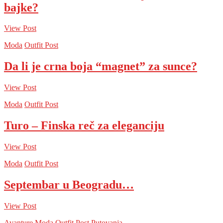
bajke?
View Post
Moda
Outfit Post
Da li je crna boja “magnet” za sunce?
View Post
Moda
Outfit Post
Turo – Finska reč za eleganciju
View Post
Moda
Outfit Post
Septembar u Beogradu…
View Post
Avanture
Moda
Outfit Post
Putovanja