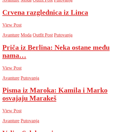
Crvena razglednica iz Linca
View Post
Avanture
Moda
Outfit Post
Putovanja
Priča iz Berlina: Neka ostane među
nama…
View Post
Avanture
Putovanja
Pisma iz Maroka: Kamila i Marko
osvajaju Marakeš
View Post
Avanture
Putovanja