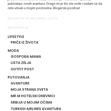
putovanja i novih avantura. Drago mi je što ste ovde i nadam se da
ćete uživati u mojim postovima. Blogerski pozdrav!
PRIJAVITE SE NA EMAIL LISTU
KATEGORIJE
LIFESTYLE
PRIČE IZ ŽIVOTA
MODA
GOSPOĐA MAMA
LISTA ZELJA
OUTFIT POST
PUTOVANJA
AVANTURE
MOJA STRANA SVETA
MR.M HOTELSKI DNEVNICI
SRBIJA U MOJIM OČIMA
TURKISH AIRLINES AVANTURA