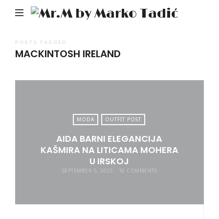
Mr.M
by
Mark
POSTS TAGGED
MACKINTOSH IRELAND
Tadić
MODA
OUTFIT POST
AIDA BARNI ELEGANCIJA
KAŠMIRA NA LITICAMA MOHERA
U IRSKOJ
SEPTEMBER 5, 2025
16 COMMENTS