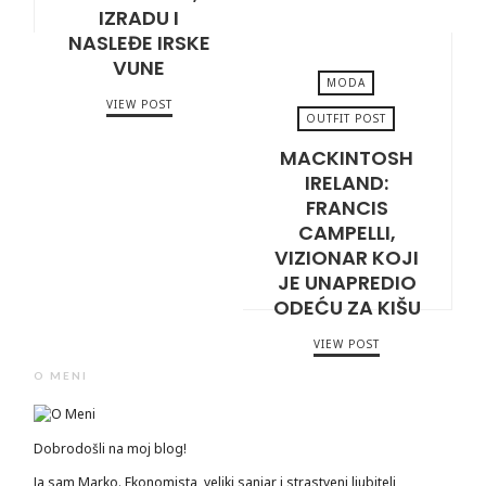
IZRADU I
NASLEĐE IRSKE
VUNE
MODA
VIEW POST
OUTFIT POST
MACKINTOSH
FEBRUARY 4, 2025
IRELAND:
FRANCIS
CAMPELLI,
VIZIONAR KOJI
JE UNAPREDIO
ODEĆU ZA KIŠU
VIEW POST
O MENI
Dobrodošli na moj blog!
Ja sam Marko. Ekonomista, veliki sanjar i strastveni ljubitelj