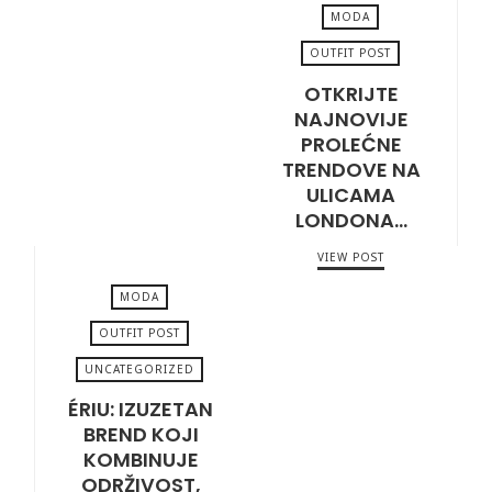
MODA
OUTFIT POST
OTKRIJTE
APRIL 1, 2025
NAJNOVIJE
PROLEĆNE
TRENDOVE NA
ULICAMA
LONDONA…
VIEW POST
MODA
OUTFIT POST
UNCATEGORIZED
FEBRUARY 11, 2025
ÉRIU: IZUZETAN
BREND KOJI
KOMBINUJE
ODRŽIVOST,