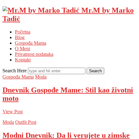
Mr.M by Marko
Tadić
Početna
Blog
Gospođa Mama
O Meni
Privatnost podataka
Kontakt
Search Here
Gospođa Mama
Moda
Dnevnik Gospođe Mame: Stil kao životni
moto
View Post
Moda
Outfit Post
Modni Dnevnik: Da li verujete u zimske