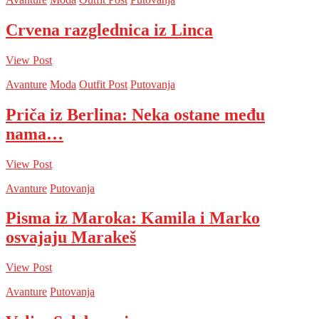
Crvena razglednica iz Linca
View Post
Avanture
Moda
Outfit Post
Putovanja
Priča iz Berlina: Neka ostane među
nama…
View Post
Avanture
Putovanja
Pisma iz Maroka: Kamila i Marko
osvajaju Marakeš
View Post
Avanture
Putovanja