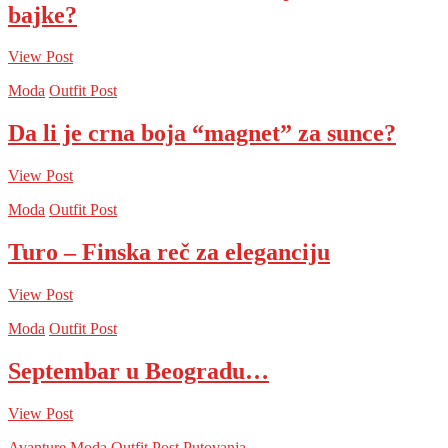
bajke?
View Post
Moda
Outfit Post
Da li je crna boja “magnet” za sunce?
View Post
Moda
Outfit Post
Turo – Finska reč za eleganciju
View Post
Moda
Outfit Post
Septembar u Beogradu…
View Post
Avanture
Moda
Outfit Post
Putovanja