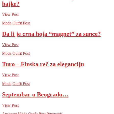
bajke?
View Post
Moda
Outfit Post
Da li je crna boja “magnet” za sunce?
View Post
Moda
Outfit Post
Turo – Finska reč za eleganciju
View Post
Moda
Outfit Post
Septembar u Beogradu…
View Post
Avanture
Moda
Outfit Post
Putovanja