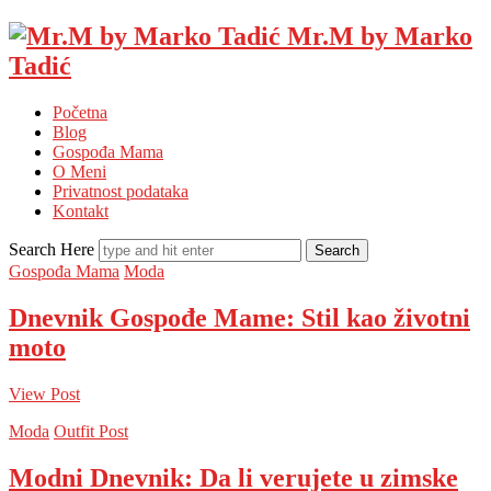
Mr.M by Marko
Tadić
Početna
Blog
Gospođa Mama
O Meni
Privatnost podataka
Kontakt
Search Here
Gospođa Mama
Moda
Dnevnik Gospođe Mame: Stil kao životni
moto
View Post
Moda
Outfit Post
Modni Dnevnik: Da li verujete u zimske