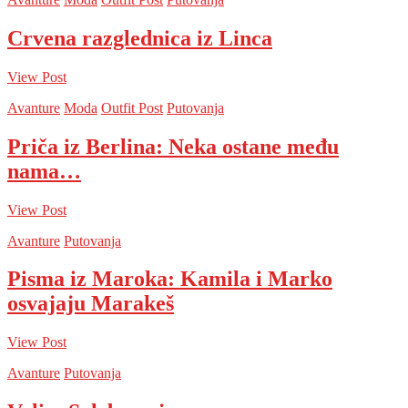
Crvena razglednica iz Linca
View Post
Avanture
Moda
Outfit Post
Putovanja
Priča iz Berlina: Neka ostane među
nama…
View Post
Avanture
Putovanja
Pisma iz Maroka: Kamila i Marko
osvajaju Marakeš
View Post
Avanture
Putovanja