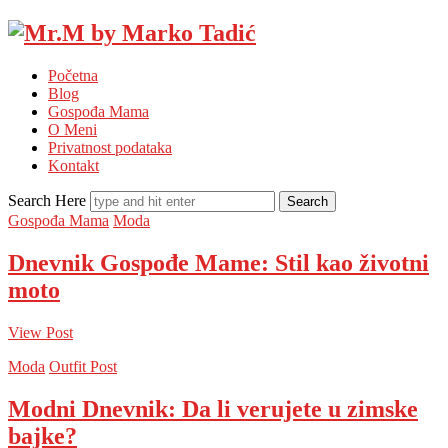
Mr.M
by
Početna
Marko
Blog
Tadić
Gospođa Mama
O Meni
Privatnost podataka
Kontakt
Search Here
Gospođa Mama
Moda
Dnevnik Gospođe Mame: Stil kao životni
moto
View Post
Moda
Outfit Post
Modni Dnevnik: Da li verujete u zimske
bajke?