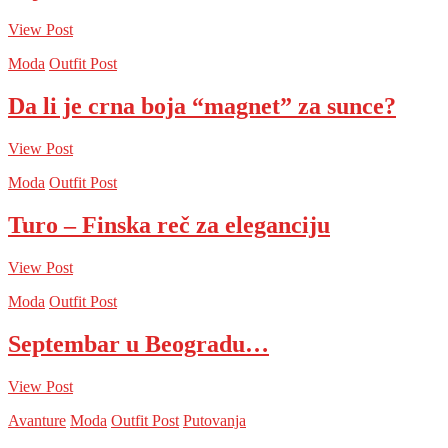
View Post
Moda
Outfit Post
Da li je crna boja “magnet” za sunce?
View Post
Moda
Outfit Post
Turo – Finska reč za eleganciju
View Post
Moda
Outfit Post
Septembar u Beogradu…
View Post
Avanture
Moda
Outfit Post
Putovanja