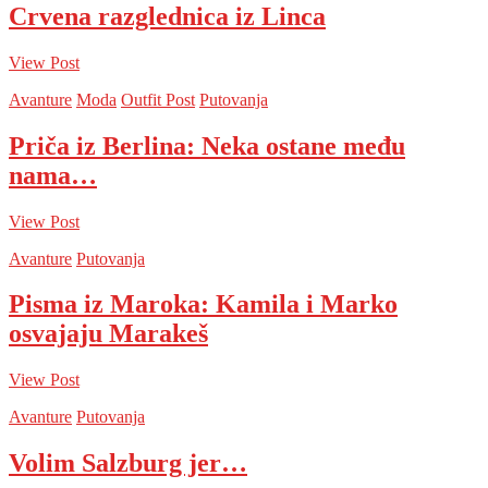
Crvena razglednica iz Linca
View Post
Avanture
Moda
Outfit Post
Putovanja
Priča iz Berlina: Neka ostane među
nama…
View Post
Avanture
Putovanja
Pisma iz Maroka: Kamila i Marko
osvajaju Marakeš
View Post
Avanture
Putovanja
Volim Salzburg jer…