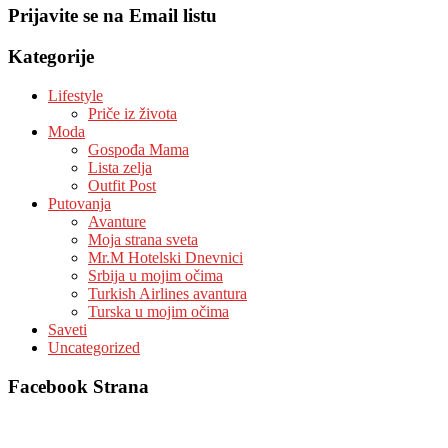
Prijavite se na Email listu
Kategorije
Lifestyle
Priče iz života
Moda
Gospođa Mama
Lista zelja
Outfit Post
Putovanja
Avanture
Moja strana sveta
Mr.M Hotelski Dnevnici
Srbija u mojim očima
Turkish Airlines avantura
Turska u mojim očima
Saveti
Uncategorized
Facebook Strana