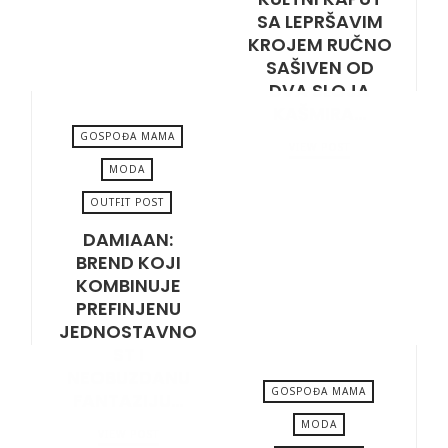
SA LEPRŠAVIM
KROJEM RUČNO
SAŠIVEN OD
DVA SLOJA
KAŠMIRA…
GOSPOĐA MAMA
VIEW POST
MODA
OUTFIT POST
JUNE 28, 2024
DAMIAAN:
BREND KOJI
KOMBINUJE
PREFINJENU
JEDNOSTAVNO
ST I
NEOBUZDANU
GOSPOĐA MAMA
FANTAZIJU…
MODA
VIEW POST