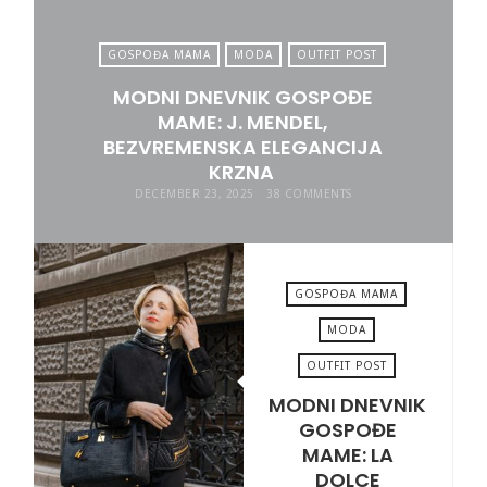
GOSPOĐA MAMA
MODA
OUTFIT POST
MODNI DNEVNIK GOSPOĐE
MAME: J. MENDEL,
BEZVREMENSKA ELEGANCIJA
KRZNA
DECEMBER 23, 2025
38 COMMENTS
GOSPOĐA MAMA
MODA
OUTFIT POST
AUGUST 22, 2025
MODNI DNEVNIK
GOSPOĐE
MAME: LA
DOLCE