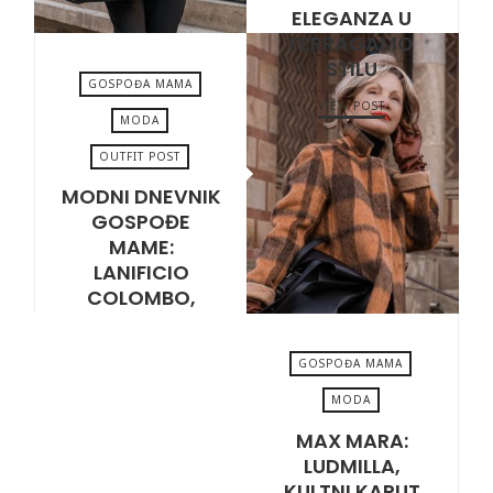
ELEGANZA U
FERRAGAMO
STILU
GOSPOĐA MAMA
VIEW POST
MODA
OUTFIT POST
MARCH 28, 2025
MODNI DNEVNIK
GOSPOĐE
MAME:
LANIFICIO
COLOMBO,
NAJFINIJA
PLEMENITA
GOSPOĐA MAMA
VLAKNA IZ
ITALIJE
MODA
MAX MARA:
VIEW POST
NOVEMBER 22, 2024
LUDMILLA,
KULTNI KAPUT