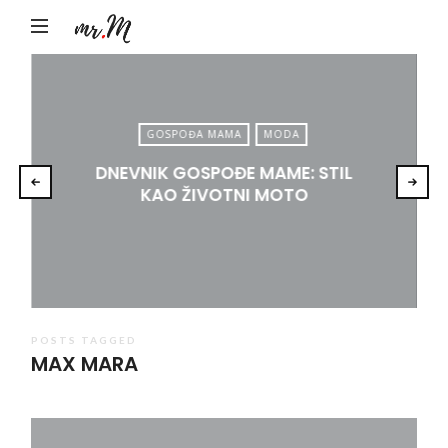
Mr.M
by
Marko
Tadić
GOSPOĐA MAMA
MODA
DNEVNIK GOSPOĐE MAME: STIL
KAO ŽIVOTNI MOTO
POSTS TAGGED
MAX MARA