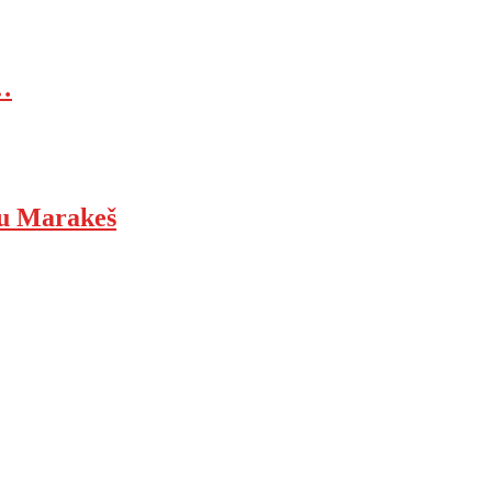
…
ju Marakeš