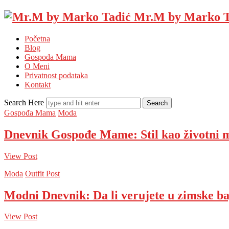
Mr.M by Marko T
Početna
Blog
Gospođa Mama
O Meni
Privatnost podataka
Kontakt
Search Here
Gospođa Mama
Moda
Dnevnik Gospođe Mame: Stil kao životni 
View Post
Moda
Outfit Post
Modni Dnevnik: Da li verujete u zimske b
View Post