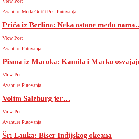
View Post
Avanture
Moda
Outfit Post
Putovanja
Priča iz Berlina: Neka ostane među nama
View Post
Avanture
Putovanja
Pisma iz Maroka: Kamila i Marko osvaja
View Post
Avanture
Putovanja
Volim Salzburg jer…
View Post
Avanture
Putovanja
Šri Lanka: Biser Indijskog okeana