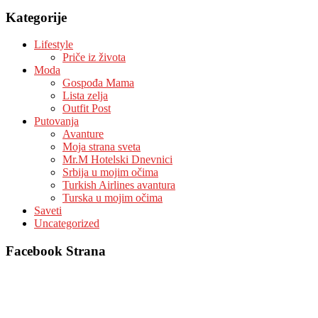
Kategorije
Lifestyle
Priče iz života
Moda
Gospođa Mama
Lista zelja
Outfit Post
Putovanja
Avanture
Moja strana sveta
Mr.M Hotelski Dnevnici
Srbija u mojim očima
Turkish Airlines avantura
Turska u mojim očima
Saveti
Uncategorized
Facebook Strana