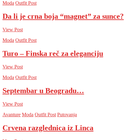
Moda
Outfit Post
Da li je crna boja “magnet” za sunce?
View Post
Moda
Outfit Post
Turo – Finska reč za eleganciju
View Post
Moda
Outfit Post
Septembar u Beogradu…
View Post
Avanture
Moda
Outfit Post
Putovanja
Crvena razglednica iz Linca