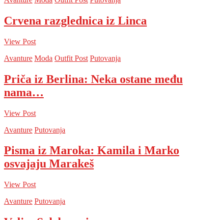
Crvena razglednica iz Linca
View Post
Avanture
Moda
Outfit Post
Putovanja
Priča iz Berlina: Neka ostane među
nama…
View Post
Avanture
Putovanja
Pisma iz Maroka: Kamila i Marko
osvajaju Marakeš
View Post
Avanture
Putovanja