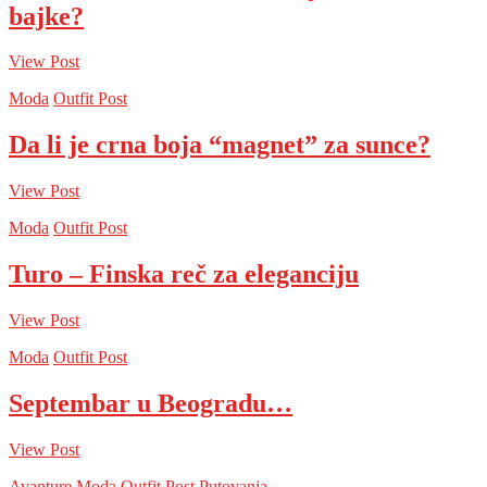
bajke?
View Post
Moda
Outfit Post
Da li je crna boja “magnet” za sunce?
View Post
Moda
Outfit Post
Turo – Finska reč za eleganciju
View Post
Moda
Outfit Post
Septembar u Beogradu…
View Post
Avanture
Moda
Outfit Post
Putovanja