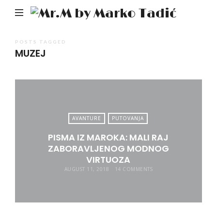
Mr.M
by
Mark
POSTS TAGGED
MUZEJ
Tadić
AVANTURE
PUTOVANJA
PISMA IZ MAROKA: MALI RAJ
ZABORAVLJENOG MODNOG
VIRTUOZA
AUGUST 11, 2018
14 COMMENTS