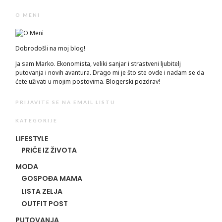
O MENI
Dobrodošli na moj blog!
Ja sam Marko. Ekonomista, veliki sanjar i strastveni ljubitelj
putovanja i novih avantura. Drago mi je što ste ovde i nadam se da
ćete uživati u mojim postovima. Blogerski pozdrav!
PRIJAVITE SE NA EMAIL LISTU
KATEGORIJE
LIFESTYLE
PRIČE IZ ŽIVOTA
MODA
GOSPOĐA MAMA
LISTA ZELJA
OUTFIT POST
PUTOVANJA