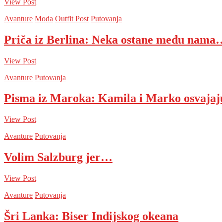
View Post
Avanture
Moda
Outfit Post
Putovanja
Priča iz Berlina: Neka ostane među nama
View Post
Avanture
Putovanja
Pisma iz Maroka: Kamila i Marko osvaja
View Post
Avanture
Putovanja
Volim Salzburg jer…
View Post
Avanture
Putovanja
Šri Lanka: Biser Indijskog okeana