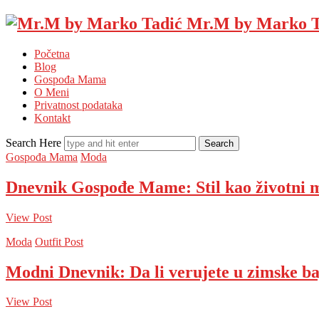
Mr.M by Marko T
Početna
Blog
Gospođa Mama
O Meni
Privatnost podataka
Kontakt
Search Here
Gospođa Mama
Moda
Dnevnik Gospođe Mame: Stil kao životni 
View Post
Moda
Outfit Post
Modni Dnevnik: Da li verujete u zimske b
View Post