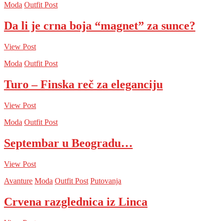
Moda
Outfit Post
Da li je crna boja “magnet” za sunce?
View Post
Moda
Outfit Post
Turo – Finska reč za eleganciju
View Post
Moda
Outfit Post
Septembar u Beogradu…
View Post
Avanture
Moda
Outfit Post
Putovanja
Crvena razglednica iz Linca