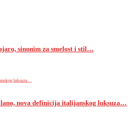
ro, sinonim za smelost i stil…
janskog luksuza…
o, nova definicija italijanskog luksuza…