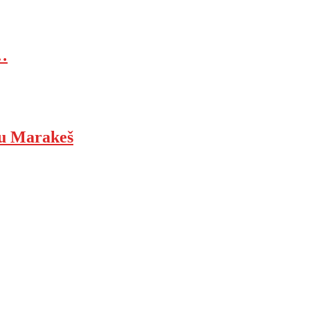
…
ju Marakeš