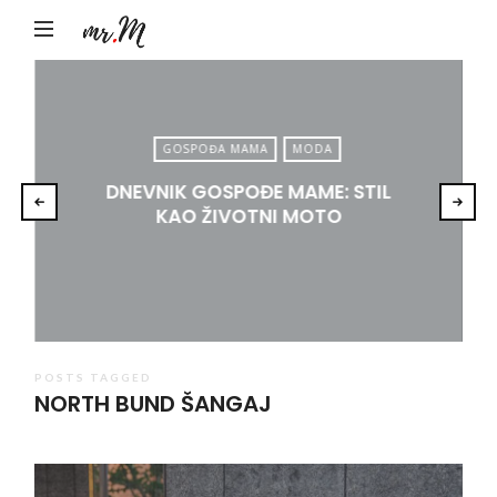
Mr.M
by
Marko
Tadić
GOSPOĐA MAMA
MODA
DNEVNIK GOSPOĐE MAME: STIL
KAO ŽIVOTNI MOTO
POSTS TAGGED
NORTH BUND ŠANGAJ