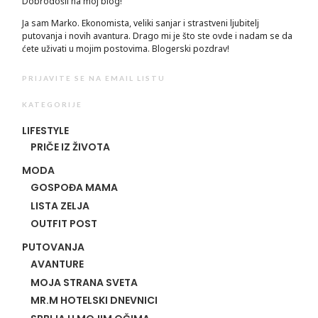
Dobrodošli na moj blog!
Ja sam Marko. Ekonomista, veliki sanjar i strastveni ljubitelj
putovanja i novih avantura. Drago mi je što ste ovde i nadam se da
ćete uživati u mojim postovima. Blogerski pozdrav!
PRIJAVITE SE NA EMAIL LISTU
KATEGORIJE
LIFESTYLE
PRIČE IZ ŽIVOTA
MODA
GOSPOĐA MAMA
LISTA ZELJA
OUTFIT POST
PUTOVANJA
AVANTURE
MOJA STRANA SVETA
MR.M HOTELSKI DNEVNICI