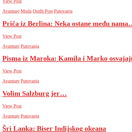
View Post
Avanture
Moda
Outfit Post
Putovanja
Priča iz Berlina: Neka ostane među nama
View Post
Avanture
Putovanja
Pisma iz Maroka: Kamila i Marko osvaja
View Post
Avanture
Putovanja
Volim Salzburg jer…
View Post
Avanture
Putovanja
Šri Lanka: Biser Indijskog okeana