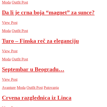
Moda
Outfit Post
Da li je crna boja “magnet” za sunce?
View Post
Moda
Outfit Post
Turo – Finska reč za eleganciju
View Post
Moda
Outfit Post
Septembar u Beogradu…
View Post
Avanture
Moda
Outfit Post
Putovanja
Crvena razglednica iz Linca