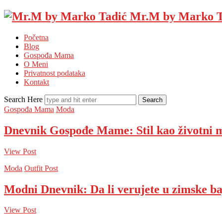
Mr.M by Marko T
Početna
Blog
Gospođa Mama
O Meni
Privatnost podataka
Kontakt
Search Here
Gospođa Mama
Moda
Dnevnik Gospođe Mame: Stil kao životni 
View Post
Moda
Outfit Post
Modni Dnevnik: Da li verujete u zimske b
View Post