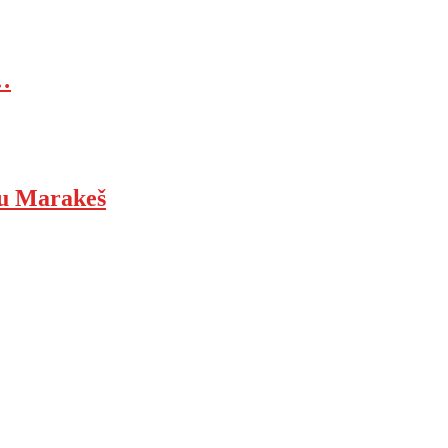
…
ju Marakeš