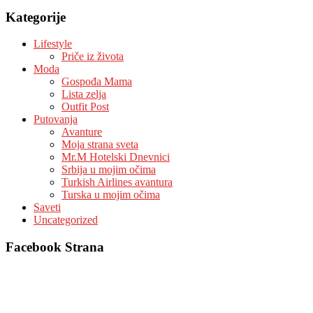
Kategorije
Lifestyle
Priče iz života
Moda
Gospođa Mama
Lista zelja
Outfit Post
Putovanja
Avanture
Moja strana sveta
Mr.M Hotelski Dnevnici
Srbija u mojim očima
Turkish Airlines avantura
Turska u mojim očima
Saveti
Uncategorized
Facebook Strana